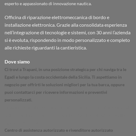
esperto e appassionato di innovazione nautica.
Officina di riparazione elettromeccanica di bordo e
installazione elettronica. Grazie alla consolidata esperienza
nell’integrazione di tecnologie e sistemi, con 30 anni l’azienda
si è evoluta, rispondendo in modo personalizzato e completo
alle richieste riguardanti la cantieristica.
Dove siamo
Ci trovi a Trapani, in una posizione strategica per chi naviga tra le
Egadi e lungo la costa occidentale della Sicilia. Ti aspettiamo in
negozio per offrirti le soluzioni migliori per la tua barca, oppure
puoi contattarci per ricevere informazioni e preventivi
personalizzati.
Trapani - Marsala - Mazara del Vallo - Sanvito - Castellammare del
golfo - Partinico - Palermo - Catania - Messina - Siracusa - Sicilia -
Egadi - Escursioni
Centro di assistenza autorizzato e rivenditore autorizzato