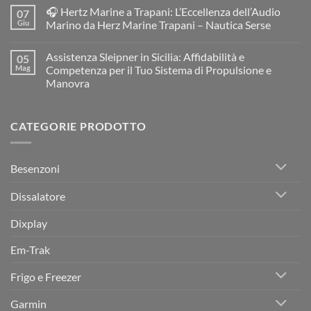
Resinatore
commento
🎧 Hertz Marine a Trapani: L’Eccellenza dell’Audio
07
e
su
Restauratore
BOAT
Giu
Marino da Herz Marine Trapani – Nautica Serse
di
SERVICE
Barche
Trapani
Nessun
e
–
commento
Assistenza Sleipner in Sicilia: Affidabilità e
05
Gommoni
Assistenza
su
a
e
🎧
Mag
Competenza per il Tuo Sistema di Propulsione e
Trapani:
Rivendita
Hertz
Manovra
Restauro
Ufficiale
Marine
Professionale
Yamaha
a
Nessun
per
in
Trapani:
commento
Imbarcazioni
Sicilia
L’Eccellenza
su
in
dell’Audio
CATEGORIE PRODOTTO
Assistenza
Vetroresina
Marino
Sleipner
da
in
Herz
Sicilia:
Marine
Affidabilità
Trapani
Besenzoni
e
–
Competenza
Nautica
per
Serse
Dissalatore
il
Tuo
Sistema
Dixplay
di
Propulsione
e
Em-Trak
Manovra
Frigo e Freezer
Garmin