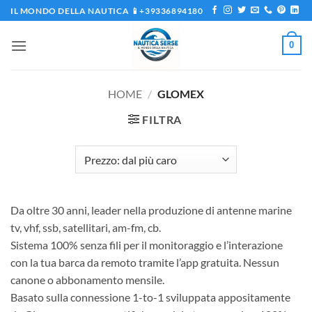
Salta
IL MONDO DELLA NAUTICA 📱+39336894180
ai
contenuti
0
HOME
/
GLOMEX
FILTRA
Da oltre 30 anni, leader nella produzione di antenne marine
tv, vhf, ssb, satellitari, am-fm, cb.
Sistema 100% senza fili per il monitoraggio e l’interazione
con la tua barca da remoto tramite l’app gratuita. Nessun
canone o abbonamento mensile.
Basato sulla connessione 1-to-1 sviluppata appositamente