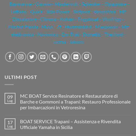
Raymarine
-
Garmin
- Mastervolt - Schenker - Opacmare -
Lofrans - Quick - Side Power - Sleipner - Besenzoni - HP
Dissalatore - Climma - Kohler - Frigoboat - Vitrifrigo -
Fischer Panda - Mase - Zf - Humminbird - Maxpower - Mz
elettronica - Navionics - Em-Trak - Dometic - Thetford -
Tecma - Jabsco
ULTIMI POST
MC BOAT Service Resinatore e Restauratore di
09
Lug
Barche e Gommoni a Trapani: Restauro Professionale
per Imbarcazioni in Vetroresina
Nessun
commento
BOAT SERVICE Trapani – Assistenza e Rivendita
17
su
MC
Lug
Ufficiale Yamaha in Sicilia
BOAT
Service
Nessun