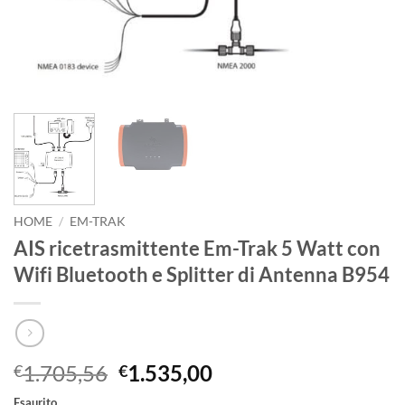
HOME
/
EM-TRAK
AIS ricetrasmittente Em-Trak 5 Watt con
Wifi Bluetooth e Splitter di Antenna B954
Il
Il
1.705,56
1.535,00
€
€
prezzo
prezzo
Esaurito