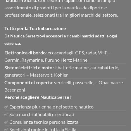
nautici in Sicilia.
Con sede a
Trapani
, offriamo un ampio
assortimento di prodotti per la nautica da diporto e
professionale, selezionati tra i migliori marchi del settore.
Tutto per la Tua Imbarcazione
Da Nautica Serse trovi accessori e ricambi nautici adatti a ogni
esigenza:
Elettronica di bordo
: ecoscandagli, GPS, radar, VHF –
Garmin, Raymarine, Furuno Hertz Marine
Sistemi elettrici e motori
: batterie marine, caricabatterie,
generatori – Mastervolt, Kohler
Componenti di coperta
: verricelli, passerelle, – Opacmare e
Besenzoni
Perché scegliere Nautica Serse?
✅ Esperienza pluriennale nel settore nautico
✅ Solo marchi affidabili e certificati
✅ Consulenza tecnica personalizzata
✅ Spedizioni rapide in tutta la Sicilia