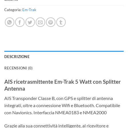
originale
attuale
era:
è:
Categoria:
Em-Trak
€1.705,56.
€1.535,00.
DESCRIZIONE
RECENSIONI (0)
AIS ricetrasmittente Em-Trak 5 Watt con Splitter
Antenna
AIS Transponder Classe B, con GPS e splitter di antenna
integrati, oltre a connessione Wifi e Bluetooth. Compatibile
con Navionics. Interfaccia NMEA0183 e NMEA2000
Grazie alla sua connettività intelligente, al ricevitore e