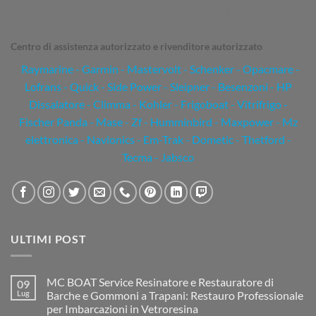
golfo - Partinico - Palermo - Catania - Messina - Siracusa - Sicilia -
Egadi - Escursioni
Centro di assistenza autorizzato e rivenditore autorizzato
Raymarine
-
Garmin
- Mastervolt - Schenker - Opacmare -
Lofrans - Quick - Side Power - Sleipner - Besenzoni - HP
Dissalatore - Climma - Kohler - Frigoboat - Vitrifrigo -
Fischer Panda - Mase - Zf - Humminbird - Maxpower - Mz
elettronica - Navionics - Em-Trak - Dometic - Thetford -
Tecma - Jabsco
ULTIMI POST
MC BOAT Service Resinatore e Restauratore di
09
Lug
Barche e Gommoni a Trapani: Restauro Professionale
per Imbarcazioni in Vetroresina