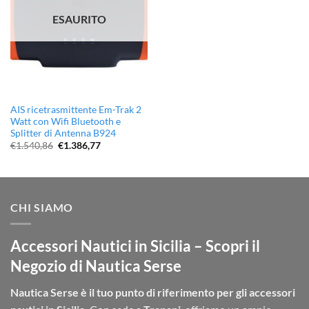
ESAURITO
AIS ricetrasmittente Em-Trak 2
Watt con Wifi Bluetooth e
Splitter di Antenna B924
Il
Il
€
1.540,86
€
1.386,77
prezzo
prezzo
originale
attuale
era:
è:
€1.540,86.
€1.386,77.
CHI SIAMO
Accessori Nautici in Sicilia – Scopri il
Negozio di Nautica Serse
Nautica Serse è il tuo punto di riferimento per gli accessori