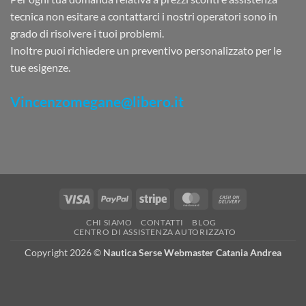
tecnica non esitare a contattarci i nostri operatori sono in
grado di risolvere i tuoi problemi.
Inoltre puoi richiedere un preventivo personalizzato per le
tue esigenze.
Vincenzomegane@libero.it
Visa
PayPal
Stripe
MasterCard
Cash
On
CHI SIAMO
CONTATTI
BLOG
Delivery
CENTRO DI ASSISTENZA AUTORIZZATO
Copyright 2026 ©
Nautica Serse Webmaster Catania Andrea