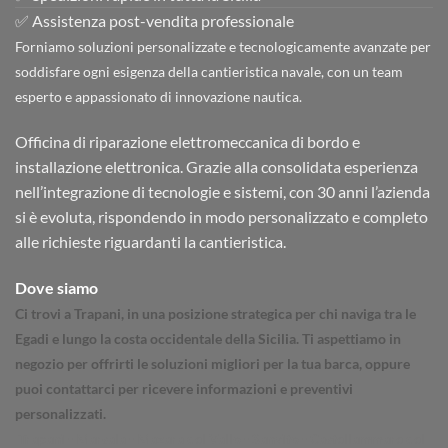
✅ Assistenza post-vendita professionale
Forniamo soluzioni personalizzate e tecnologicamente avanzate per
soddisfare ogni esigenza della cantieristica navale, con un team
esperto e appassionato di innovazione nautica.
Officina di riparazione elettromeccanica di bordo e
installazione elettronica. Grazie alla consolidata esperienza
nell’integrazione di tecnologie e sistemi, con 30 anni l’azienda
si è evoluta, rispondendo in modo personalizzato e completo
alle richieste riguardanti la cantieristica.
Dove siamo
Ci trovi a Trapani, in una posizione strategica per chi naviga tra le
Egadi e lungo la costa occidentale della Sicilia. Ti aspettiamo in
negozio per offrirti le soluzioni migliori per la tua barca, oppure
puoi contattarci per ricevere informazioni e preventivi
personalizzati.
Trapani - Marsala - Mazara del Vallo - Sanvito - Castellammare del