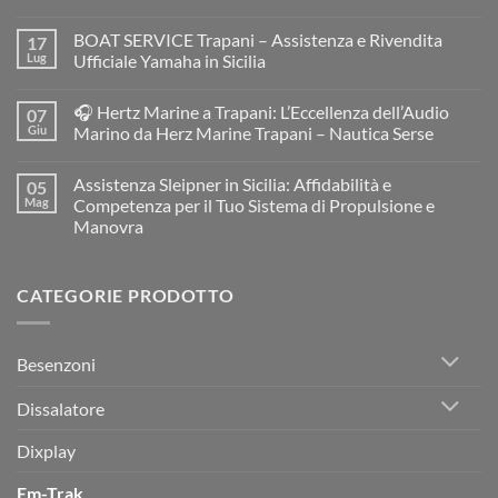
Nessun
commento
BOAT SERVICE Trapani – Assistenza e Rivendita
17
su
MC
Lug
Ufficiale Yamaha in Sicilia
BOAT
Service
Nessun
Resinatore
commento
🎧 Hertz Marine a Trapani: L’Eccellenza dell’Audio
07
e
su
Restauratore
BOAT
Giu
Marino da Herz Marine Trapani – Nautica Serse
di
SERVICE
Barche
Trapani
Nessun
e
–
commento
Assistenza Sleipner in Sicilia: Affidabilità e
05
Gommoni
Assistenza
su
a
e
🎧
Mag
Competenza per il Tuo Sistema di Propulsione e
Trapani:
Rivendita
Hertz
Manovra
Restauro
Ufficiale
Marine
Professionale
Yamaha
a
Nessun
per
in
Trapani:
commento
Imbarcazioni
Sicilia
L’Eccellenza
su
in
dell’Audio
CATEGORIE PRODOTTO
Assistenza
Vetroresina
Marino
Sleipner
da
in
Herz
Sicilia:
Marine
Affidabilità
Trapani
Besenzoni
e
–
Competenza
Nautica
per
Serse
Dissalatore
il
Tuo
Sistema
Dixplay
di
Propulsione
e
Em-Trak
Manovra