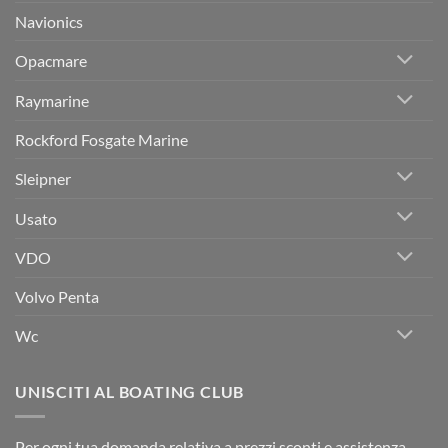
Navionics
Opacmare
Raymarine
Rockford Fosgate Marine
Sleipner
Usato
VDO
Volvo Penta
Wc
UNISCITI AL BOATING CLUB
Per ogni tua domanda relativa a prezzi sconti e assistenza