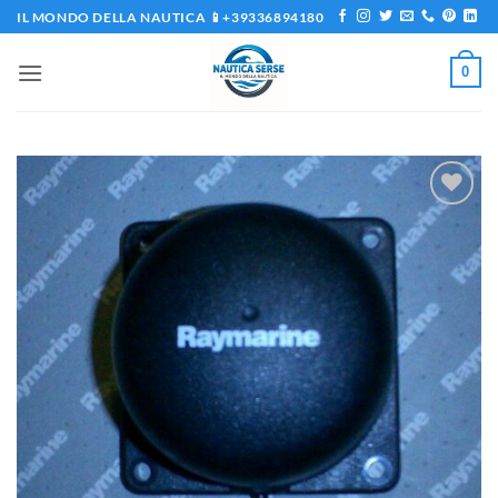
Salta
IL MONDO DELLA NAUTICA 📱+39336894180
ai
contenuti
0
Aggiungi
alla lista
dei
desideri