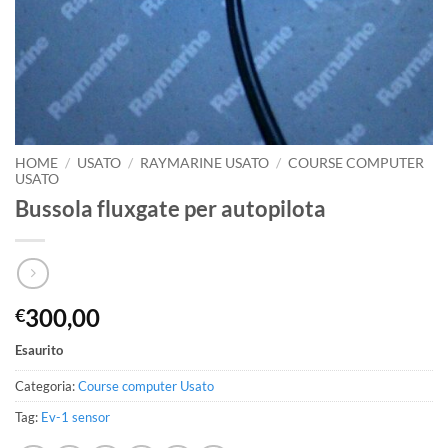
HOME
/
USATO
/
RAYMARINE USATO
/
COURSE COMPUTER
USATO
Bussola fluxgate per autopilota
300,00
€
Esaurito
Categoria:
Course computer Usato
Tag:
Ev-1 sensor