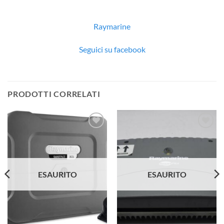
Raymarine
Seguici su facebook
PRODOTTI CORRELATI
Aggiungi
Aggiungi
alla lista
alla lista
dei
dei
desideri
desideri
ESAURITO
ESAURITO