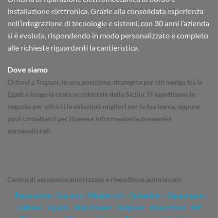
installazione elettronica. Grazie alla consolidata esperienza
nell’integrazione di tecnologie e sistemi, con 30 anni l’azienda
si è evoluta, rispondendo in modo personalizzato e completo
alle richieste riguardanti la cantieristica.
Dove siamo
Ci trovi a Trapani, in una posizione strategica per chi naviga tra le
Egadi e lungo la costa occidentale della Sicilia. Ti aspettiamo in
negozio per offrirti le soluzioni migliori per la tua barca, oppure
puoi contattarci per ricevere informazioni e preventivi
personalizzati.
Trapani - Marsala - Mazara del Vallo - Sanvito - Castellammare del
golfo - Partinico - Palermo - Catania - Messina - Siracusa - Sicilia -
Egadi - Escursioni
Centro di assistenza autorizzato e rivenditore autorizzato
Raymarine
-
Garmin
- Mastervolt - Schenker - Opacmare -
Lofrans - Quick - Side Power - Sleipner - Besenzoni - HP