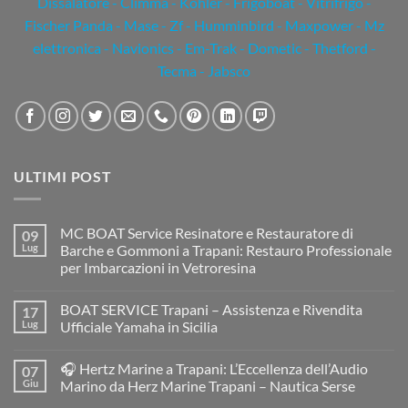
Dissalatore - Climma - Kohler - Frigoboat - Vitrifrigo -
Fischer Panda - Mase - Zf - Humminbird - Maxpower - Mz
elettronica - Navionics - Em-Trak - Dometic - Thetford -
Tecma - Jabsco
ULTIMI POST
MC BOAT Service Resinatore e Restauratore di
09
Lug
Barche e Gommoni a Trapani: Restauro Professionale
per Imbarcazioni in Vetroresina
Nessun
commento
BOAT SERVICE Trapani – Assistenza e Rivendita
17
su
MC
Lug
Ufficiale Yamaha in Sicilia
BOAT
Service
Nessun
Resinatore
commento
🎧 Hertz Marine a Trapani: L’Eccellenza dell’Audio
07
e
su
Restauratore
BOAT
Giu
Marino da Herz Marine Trapani – Nautica Serse
di
SERVICE
Barche
Trapani
Nessun