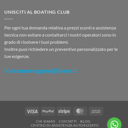
UNISCITI AL BOATING CLUB
Per ogni tua domanda relativa a prezzi sconti e assistenza
tecnica non esitare a contattarci i nostri operatori sono in
grado di risolvere i tuoi problemi.
Inoltre puoi richiedere un preventivo personalizzato per le
tue esigenze.
Vincenzomegane@libero.it
Visa
PayPal
Stripe
MasterCard
Cash
On
CHI SIAMO
CONTATTI
BLOG
Delivery
CENTRO DI ASSISTENZA AUTORIZZATO