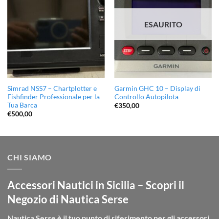
desideri
desideri
ESAURITO
Simrad NSS7 – Chartplotter e
Garmin GHC 10 – Display di
Fishfinder Professionale per la
Controllo Autopilota
Tua Barca
€
350,00
€
500,00
CHI SIAMO
Accessori Nautici in Sicilia – Scopri il
Negozio di Nautica Serse
Nautica Serse è il tuo punto di riferimento per gli accessori