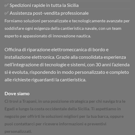
✅ Spedizioni rapide in tutta la Sicilia
✅ Assistenza post-vendita professionale
Forniamo soluzioni personalizzate e tecnologicamente avanzate per
soddisfare ogni esigenza della cantieristica navale, con un team
esperto e appassionato di innovazione nautica.
Officina di riparazione elettromeccanica di bordo e
installazione elettronica. Grazie alla consolidata esperienza
nell’integrazione di tecnologie e sistemi, con 30 anni l’azienda
si è evoluta, rispondendo in modo personalizzato e completo
alle richieste riguardanti la cantieristica.
Dove siamo
Ci trovi a Trapani, in una posizione strategica per chi naviga tra le
Egadi e lungo la costa occidentale della Sicilia. Ti aspettiamo in
negozio per offrirti le soluzioni migliori per la tua barca, oppure
puoi contattarci per ricevere informazioni e preventivi
personalizzati.