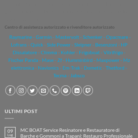
Trapani - Marsala - Mazara del Vallo - Sanvito - Castellammare del
golfo - Partinico - Palermo - Catania - Messina - Siracusa - Sicilia -
Egadi - Escursioni
Centro di assistenza autorizzato e rivenditore autorizzato
Raymarine
-
Garmin
- Mastervolt - Schenker - Opacmare -
Lofrans - Quick - Side Power - Sleipner - Besenzoni - HP
Dissalatore - Climma - Kohler - Frigoboat - Vitrifrigo -
Fischer Panda - Mase - Zf - Humminbird - Maxpower - Mz
elettronica - Navionics - Em-Trak - Dometic - Thetford -
Tecma - Jabsco
ULTIMI POST
MC BOAT Service Resinatore e Restauratore di
09
Lug
Barche e Gommoni a Trapani: Restauro Professionale