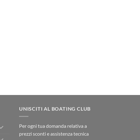
UNISCITI AL BOATING CLUB
Per ogni tua domanda relativa a
prezzi sconti e assistenza tecnica