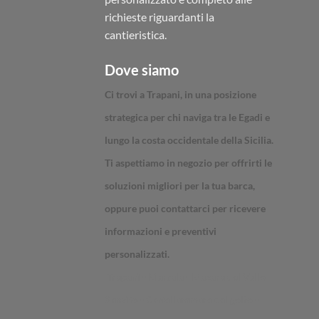
richieste riguardanti la
cantieristica.
Dove siamo
Ci trovi a Trapani, in una posizione
strategica per chi naviga tra le Egadi e
lungo la costa occidentale della Sicilia.
Ti aspettiamo in negozio per offrirti le
soluzioni migliori per la tua barca,
oppure puoi contattarci per ricevere
informazioni e preventivi
personalizzati.
Trapani - Marsala - Mazara del Vallo -
Sanvito - Castellammare del golfo -