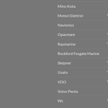
in
–
Sicilia:
Minn Kota
Nautica
Affidabilità
Serse
e
Competenza
Motori Elettrici
per
il
Tuo
Navionics
Sistema
di
Propulsione
Opacmare
e
Manovra
Raymarine
Rockford Fosgate Marine
Sleipner
Usato
VDO
Volvo Penta
Wc