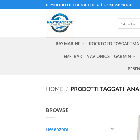
Salta
IL MONDO DELLA NAUTICA 📱+39336894180
ai
contenuti
Cerca:
RAYMARINE
ROCKFORD FOSGATE MA
EM-TRAK
NAVIONICS
GARMIN
BESE
HOME
/
PRODOTTI TAGGATI “ANA
BROWSE
Besenzoni