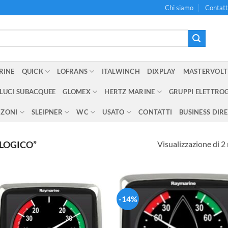
Chi siamo
Contatt
RINE
QUICK
LOFRANS
ITALWINCH
DIXPLAY
MASTERVOLT
LUCI SUBACQUEE
GLOMEX
HERTZ MARINE
GRUPPI ELETTRO
NZONI
SLEIPNER
WC
USATO
CONTATTI
BUSINESS DIR
Visualizzazione di 2 
LOGICO”
-14%
Aggiungi
Aggi
alla lista
alla 
dei
de
desideri
desi