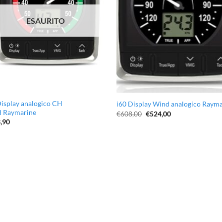
ESAURITO
Display analogico CH
i60 Display Wind analogico Raym
 Raymarine
Il
Il
€
608,00
€
524,00
prezzo
prezzo
,90
originale
attuale
era:
è:
€608,00.
€524,00.