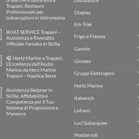
Dissalatore
Trapani: Restauro
Professionale per
Dixplay
Imbarcazioni in Vetroresina
Em-Trak
Nessun
commento
BOAT SERVICE Trapani –
su
Frigo e Freezer
MC
Assistenza e Rivendita
BOAT
Ufficiale Yamaha in Sicilia
Service
Garmin
Resinatore
Nessun
e
commento
Restauratore
🎧 Hertz Marine a Trapani:
su
di
Glomex
BOAT
L’Eccellenza dell’Audio
Barche
SERVICE
e
Marino da Herz Marine
Trapani
Gommoni
Gruppi Elettrogeni
–
Trapani – Nautica Serse
a
Assistenza
Trapani:
e
Nessun
Restauro
Hertz Marine
Rivendita
commento
Professionale
Assistenza Sleipner in
su
Ufficiale
per
🎧
Yamaha
Sicilia: Affidabilità e
Imbarcazioni
Italwinch
Hertz
in
in
Competenza per il Tuo
Marine
Sicilia
Vetroresina
a
Sistema di Propulsione e
Lofrans
Trapani:
Manovra
L’Eccellenza
dell’Audio
Nessun
Luci Subacquee
Marino
commento
da
su
Herz
Assistenza
Mastervolt
Marine
Sleipner
Trapani