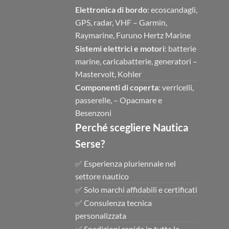
Elettronica di bordo
: ecoscandagli,
GPS, radar, VHF – Garmin,
Raymarine, Furuno Hertz Marine
Sistemi elettrici e motori
: batterie
marine, caricabatterie, generatori –
Mastervolt, Kohler
Componenti di coperta
: verricelli,
passerelle, – Opacmare e
Besenzoni
Perché scegliere Nautica
Serse?
✅ Esperienza pluriennale nel
settore nautico
✅ Solo marchi affidabili e certificati
✅ Consulenza tecnica
personalizzata
✅ Spedizioni rapide in tutta la