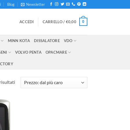
i
Blog
Newsletter
0
ACCEDI
CARRELLO /
€
0,00
MINN KOTA
DISSALATORE
VDO
GENI
VOLVO PENTA
OPACMARE
ECTORY
Prezzo:
risultati
dal
più
caro
ungi
lista
i
deri