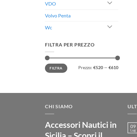
VDO
Volvo Penta
Wc
FILTRA PER PREZZO
Prezzo
Prezzo
Prezzo:
€520
—
€610
FILTRA
Min
Max
CHI SIAMO
ULT
Accessori Nautici in
09
Lug
Sicilia – Scopri il