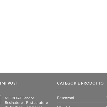
IMI POST
CATEGORIE PRODOTTO
Besenzoni
MC BOAT Service
Resinatore e Restauratore
di Barche e Gommoni a