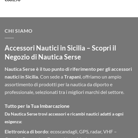
prezzo:
da
€359,90
a
€396,50
CHI SIAMO
Accessori Nautici in Sicilia – Scopri il
Negozio di Nautica Serse
Nautica Serse è il tuo punto di riferimento per gli accessori
nautici in Sicilia.
Con sede a
Trapani
, offriamo un ampio
assortimento di prodotti per la nautica da diporto e
professionale, selezionati tra i migliori marchi del settore.
Tutto per la Tua Imbarcazione
Da Nautica Serse trovi accessori e ricambi nautici adatti a ogni
esigenza:
Elettronica di bordo
: ecoscandagli, GPS, radar, VHF –