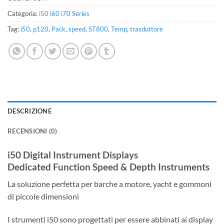
Categoria:
i50 i60 i70 Series
Tag:
i50
,
p120
,
Pack
,
speed
,
ST800
,
Temp
,
trasduttore
DESCRIZIONE
RECENSIONI (0)
i50 Digital Instrument Displays
Dedicated Function Speed & Depth Instruments
La soluzione perfetta per barche a motore, yacht e gommoni
di piccole dimensioni
I strumenti i50 sono progettati per essere abbinati ai display