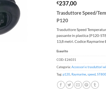
237,00
€
Trasduttore Speed/Tem
P120
Trasduttore Speed Temperatu
passante in plastica (P120-ST
13,8 metri. Codice Raymarine
Esaurito
COD:
E26031
Categoria:
Accessori e trasduttori w
Tag:
p120
,
Raymarine
,
speed
,
ST80