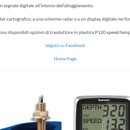
segnale digitale all’interno dell’alloggiamento.
tter cartografico, a uno schermo radar o a un display digitale nei
 sono disponibili opzioni di trasduttore in plastica P120 speed/tem
Seguici su Facebook
Home Page
Aggiungi
Aggiu
alla lista
alla l
dei
dei
desideri
desid