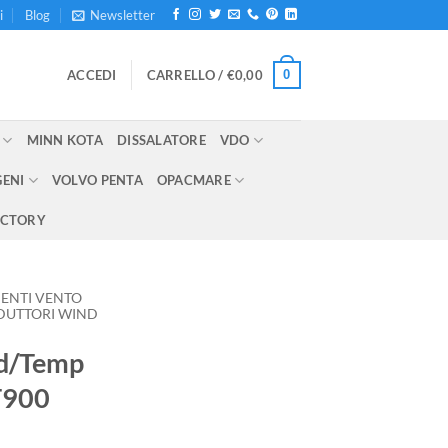
i
Blog
Newsletter
0
ACCEDI
CARRELLO /
€
0,00
MINN KOTA
DISSALATORE
VDO
GENI
VOLVO PENTA
OPACMARE
ECTORY
ENTI VENTO
SDUTTORI WIND
ed/Temp
T900