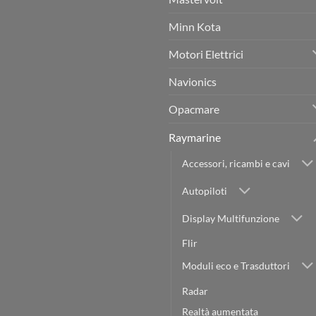
Sleipner
Trapani
in
–
Sicilia:
Minn Kota
Nautica
Affidabilità
Serse
e
Competenza
Motori Elettrici
per
il
Tuo
Navionics
Sistema
di
Propulsione
Opacmare
e
Manovra
Raymarine
Accessori, ricambi e cavi
Autopiloti
Display Multifunzione
Flir
Moduli eco e Trasduttori
Radar
Realtà aumentata