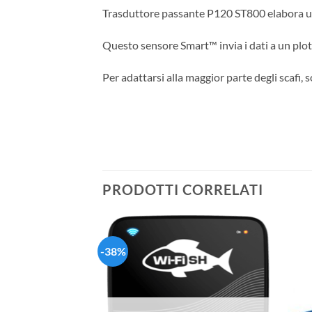
Trasduttore passante P120 ST800 elabora un 
Questo sensore Smart™ invia i dati a un plo
Per adattarsi alla maggior parte degli scafi,
PRODOTTI CORRELATI
-38%
Aggiungi
Aggiungi
alla lista
alla lista
dei
dei
desideri
desideri