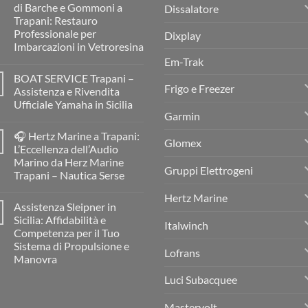
di Barche e Gommoni a
Dissalatore
Trapani: Restauro
Professionale per
Dixplay
Imbarcazioni in Vetroresina
Em-Trak
Nessun
commento
BOAT SERVICE Trapani –
su
Frigo e Freezer
MC
Assistenza e Rivendita
BOAT
Ufficiale Yamaha in Sicilia
Service
Garmin
Resinatore
Nessun
e
commento
Restauratore
🎧 Hertz Marine a Trapani:
su
di
Glomex
BOAT
L’Eccellenza dell’Audio
Barche
SERVICE
e
Marino da Herz Marine
Trapani
Gommoni
Gruppi Elettrogeni
–
Trapani – Nautica Serse
a
Assistenza
Trapani:
e
Nessun
Restauro
Hertz Marine
Rivendita
commento
Professionale
Assistenza Sleipner in
su
Ufficiale
per
🎧
Yamaha
Sicilia: Affidabilità e
Imbarcazioni
Italwinch
Hertz
in
in
Competenza per il Tuo
Marine
Sicilia
Vetroresina
a
Sistema di Propulsione e
Lofrans
Trapani:
Manovra
L’Eccellenza
dell’Audio
Nessun
Luci Subacquee
Marino
commento
da
su
Herz
Assistenza
Mastervolt
Marine