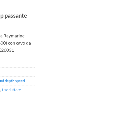
p passante
ra Raymarine
800) con cavo da
 E26031
ind depth speed
0
,
trasduttore