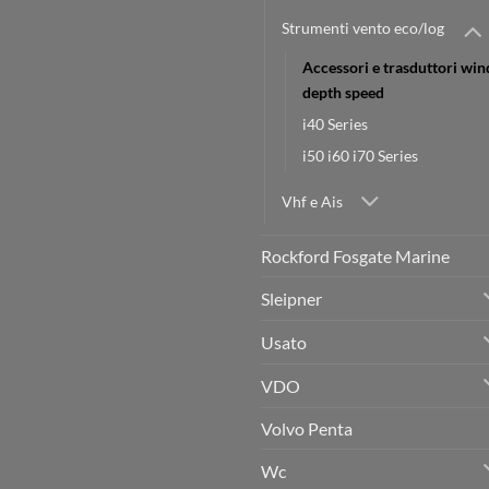
Strumenti vento eco/log
Accessori e trasduttori win
depth speed
i40 Series
i50 i60 i70 Series
Vhf e Ais
Rockford Fosgate Marine
Sleipner
Usato
VDO
Volvo Penta
Wc