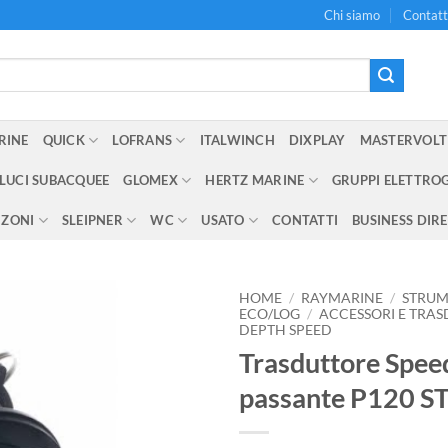
Chi siamo
Contatt
RINE
QUICK
LOFRANS
ITALWINCH
DIXPLAY
MASTERVOLT
LUCI SUBACQUEE
GLOMEX
HERTZ MARINE
GRUPPI ELETTRO
NZONI
SLEIPNER
WC
USATO
CONTATTI
BUSINESS DIR
HOME
/
RAYMARINE
/
STRUM
ECO/LOG
/
ACCESSORI E TRA
DEPTH SPEED
Aggiungi
Trasduttore Spe
alla lista
dei
passante P120 S
desideri