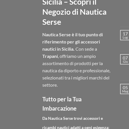
Sicilia – Scopri il
Negozio di Nautica
Serse
17
Nautica Serse è il tuo punto di
Lug
riferimento per gli accessori
nautici in Sicilia.
Con sede a
Trapani
, offriamo un ampio
07
Giu
assortimento di prodotti per la
nautica da diporto e professionale,
selezionati tra i migliori marchi del
settore.
05
Mag
Tutto per la Tua
Imbarcazione
Da Nautica Serse trovi accessori e
ricambi nautici adatti a ogni esigenza: