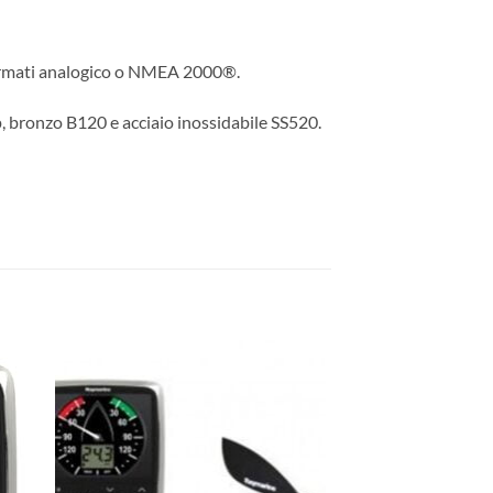
 formati analogico o NMEA 2000®.
p, bronzo B120 e acciaio inossidabile SS520.
ngi
Aggiungi
ista
alla lista
dei
eri
desideri