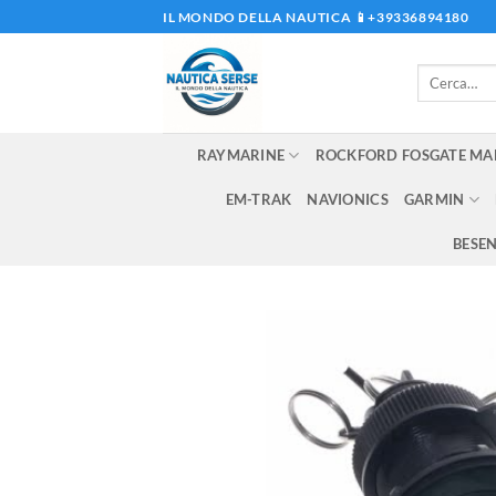
Salta
IL MONDO DELLA NAUTICA 📱+39336894180
ai
contenuti
Cerca:
RAYMARINE
ROCKFORD FOSGATE MA
EM-TRAK
NAVIONICS
GARMIN
BESE