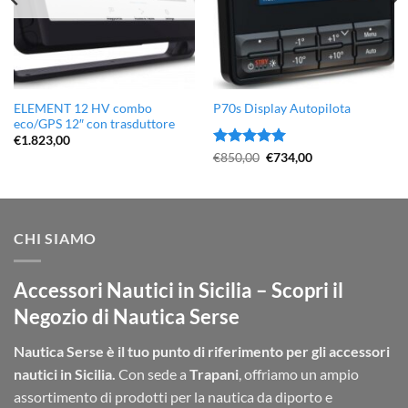
ELEMENT 12 HV combo
P70s Display Autopilota
eco/GPS 12″ con trasduttore
€
1.823,00
Valutato
Il
5
Il
€
850,00
€
734,00
prezzo
prezzo
su 5
originale
attuale
era:
è:
€850,00.
€734,00.
CHI SIAMO
Accessori Nautici in Sicilia – Scopri il
Negozio di Nautica Serse
Nautica Serse è il tuo punto di riferimento per gli accessori
nautici in Sicilia.
Con sede a
Trapani
, offriamo un ampio
assortimento di prodotti per la nautica da diporto e