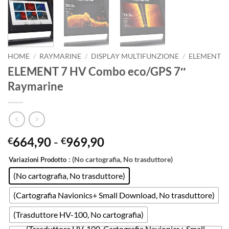
HOME
/
RAYMARINE
/
DISPLAY MULTIFUNZIONE
/
ELEMENT
ELEMENT 7 HV Combo eco/GPS 7″
Raymarine
Fascia
664,90
-
969,90
€
€
di
: (No cartografia, No trasduttore)
Variazioni Prodotto
prezzo:
da
(No cartografia, No trasduttore)
€664,90
(Cartografia Navionics+ Small Download, No trasduttore)
a
€969,90
(Trasduttore HV-100, No cartografia)
(Trasduttore HV-100, Cartografia Navionics+ Small