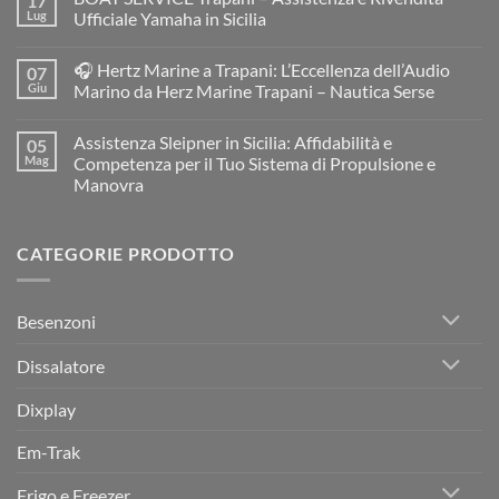
17
MC
Lug
Ufficiale Yamaha in Sicilia
BOAT
Service
Nessun
Resinatore
commento
🎧 Hertz Marine a Trapani: L’Eccellenza dell’Audio
07
e
su
Restauratore
BOAT
Giu
Marino da Herz Marine Trapani – Nautica Serse
di
SERVICE
Barche
Trapani
Nessun
e
–
commento
Assistenza Sleipner in Sicilia: Affidabilità e
05
Gommoni
Assistenza
su
a
e
🎧
Mag
Competenza per il Tuo Sistema di Propulsione e
Trapani:
Rivendita
Hertz
Manovra
Restauro
Ufficiale
Marine
Professionale
Yamaha
a
Nessun
per
in
Trapani:
commento
Imbarcazioni
Sicilia
L’Eccellenza
su
in
dell’Audio
CATEGORIE PRODOTTO
Assistenza
Vetroresina
Marino
Sleipner
da
in
Herz
Sicilia:
Marine
Affidabilità
Trapani
Besenzoni
e
–
Competenza
Nautica
per
Serse
Dissalatore
il
Tuo
Sistema
Dixplay
di
Propulsione
e
Em-Trak
Manovra
Frigo e Freezer