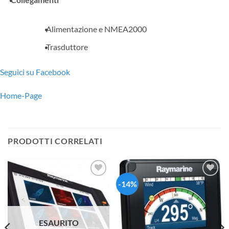
Alimentazione e NMEA2000
Trasduttore
Seguici su Facebook
Home-Page
PRODOTTI CORRELATI
-14%
Aggiungi
Aggiungi
alla lista
alla lista
dei
dei
desideri
desideri
ESAURITO