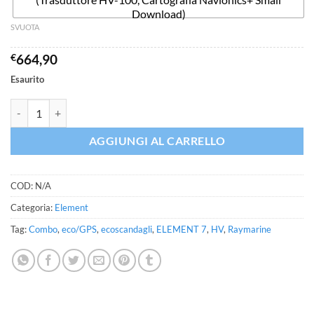
Download)
SVUOTA
€
664,90
Esaurito
ELEMENT 7 HV Combo eco/GPS 7" Raymarine quantità
AGGIUNGI AL CARRELLO
COD:
N/A
Categoria:
Element
Tag:
Combo
,
eco/GPS
,
ecoscandagli
,
ELEMENT 7
,
HV
,
Raymarine