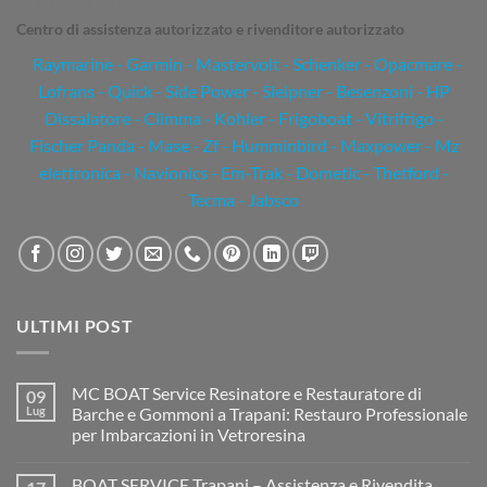
Egadi - Escursioni
Centro di assistenza autorizzato e rivenditore autorizzato
Raymarine
-
Garmin
- Mastervolt - Schenker - Opacmare -
Lofrans - Quick - Side Power - Sleipner - Besenzoni - HP
Dissalatore - Climma - Kohler - Frigoboat - Vitrifrigo -
Fischer Panda - Mase - Zf - Humminbird - Maxpower - Mz
elettronica - Navionics - Em-Trak - Dometic - Thetford -
Tecma - Jabsco
ULTIMI POST
MC BOAT Service Resinatore e Restauratore di
09
Lug
Barche e Gommoni a Trapani: Restauro Professionale
per Imbarcazioni in Vetroresina
Nessun
commento
BOAT SERVICE Trapani – Assistenza e Rivendita
su