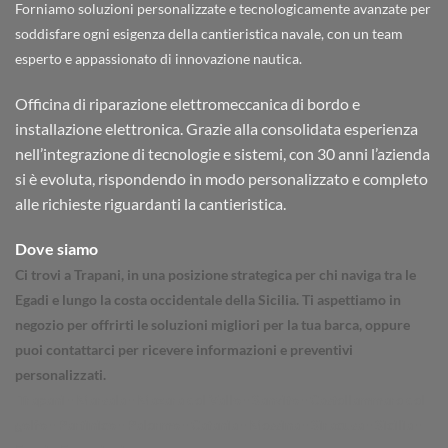
Forniamo soluzioni personalizzate e tecnologicamente avanzate per
soddisfare ogni esigenza della cantieristica navale, con un team
esperto e appassionato di innovazione nautica.
Officina di riparazione elettromeccanica di bordo e
installazione elettronica. Grazie alla consolidata esperienza
nell’integrazione di tecnologie e sistemi, con 30 anni l’azienda
si è evoluta, rispondendo in modo personalizzato e completo
alle richieste riguardanti la cantieristica.
Dove siamo
Ci trovi a Trapani, in una posizione strategica per chi naviga tra le
Egadi e lungo la costa occidentale della Sicilia. Ti aspettiamo in
negozio per offrirti le soluzioni migliori per la tua barca, oppure
puoi contattarci per ricevere informazioni e preventivi
personalizzati.
Trapani - Marsala - Mazara del Vallo - Sanvito - Castellammare del
golfo - Partinico - Palermo - Catania - Messina - Siracusa - Sicilia -