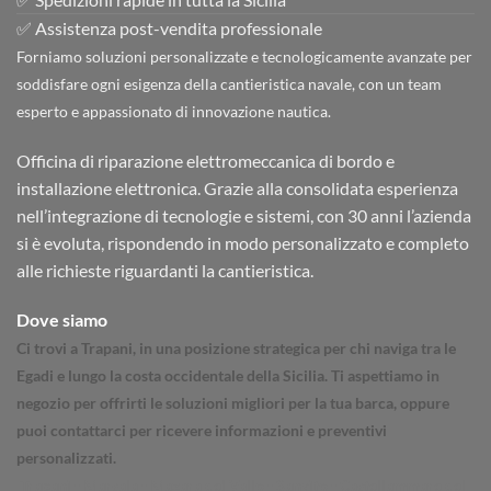
✅ Assistenza post-vendita professionale
Forniamo soluzioni personalizzate e tecnologicamente avanzate per
soddisfare ogni esigenza della cantieristica navale, con un team
esperto e appassionato di innovazione nautica.
Officina di riparazione elettromeccanica di bordo e
installazione elettronica. Grazie alla consolidata esperienza
nell’integrazione di tecnologie e sistemi, con 30 anni l’azienda
si è evoluta, rispondendo in modo personalizzato e completo
alle richieste riguardanti la cantieristica.
Dove siamo
Ci trovi a Trapani, in una posizione strategica per chi naviga tra le
Egadi e lungo la costa occidentale della Sicilia. Ti aspettiamo in
negozio per offrirti le soluzioni migliori per la tua barca, oppure
puoi contattarci per ricevere informazioni e preventivi
personalizzati.
Trapani - Marsala - Mazara del Vallo - Sanvito - Castellammare del