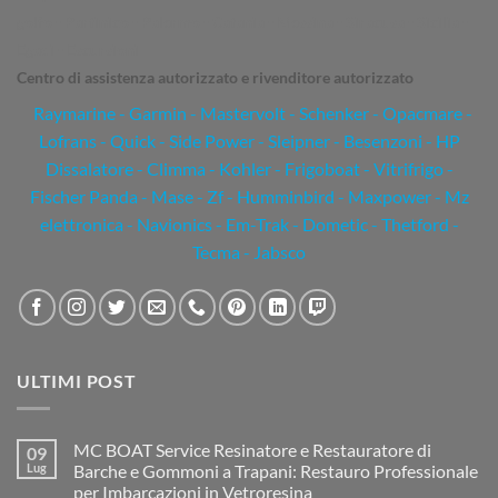
golfo - Partinico - Palermo - Catania - Messina - Siracusa - Sicilia -
Egadi - Escursioni
Centro di assistenza autorizzato e rivenditore autorizzato
Raymarine
-
Garmin
- Mastervolt - Schenker - Opacmare -
Lofrans - Quick - Side Power - Sleipner - Besenzoni - HP
Dissalatore - Climma - Kohler - Frigoboat - Vitrifrigo -
Fischer Panda - Mase - Zf - Humminbird - Maxpower - Mz
elettronica - Navionics - Em-Trak - Dometic - Thetford -
Tecma - Jabsco
ULTIMI POST
MC BOAT Service Resinatore e Restauratore di
09
Lug
Barche e Gommoni a Trapani: Restauro Professionale
per Imbarcazioni in Vetroresina