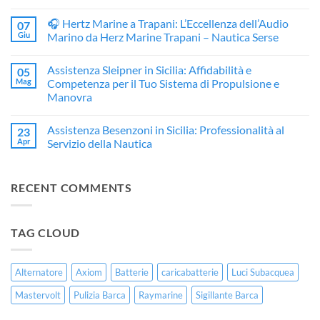
Service
Nessun
Resinatore
commento
🎧 Hertz Marine a Trapani: L’Eccellenza dell’Audio
07
e
su
Restauratore
BOAT
Giu
Marino da Herz Marine Trapani – Nautica Serse
di
SERVICE
Barche
Trapani
Nessun
e
–
commento
Assistenza Sleipner in Sicilia: Affidabilità e
05
Gommoni
Assistenza
su
a
e
🎧
Mag
Competenza per il Tuo Sistema di Propulsione e
Trapani:
Rivendita
Hertz
Manovra
Restauro
Ufficiale
Marine
Professionale
Yamaha
a
Nessun
per
in
Trapani:
commento
Imbarcazioni
Sicilia
L’Eccellenza
Assistenza Besenzoni in Sicilia: Professionalità al
23
su
in
dell’Audio
Assistenza
Apr
Servizio della Nautica
Vetroresina
Marino
Sleipner
da
in
Nessun
Herz
Sicilia:
commento
Marine
Affidabilità
su
Trapani
RECENT COMMENTS
e
Assistenza
–
Competenza
Besenzoni
Nautica
per
in
Serse
il
Sicilia:
Tuo
Professionalità
TAG CLOUD
Sistema
al
di
Servizio
Propulsione
della
e
Nautica
Manovra
Alternatore
Axiom
Batterie
caricabatterie
Luci Subacquea
Mastervolt
Pulizia Barca
Raymarine
Sigillante Barca