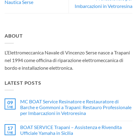
Nautica Serse
Imbarcazioni in Vetroresina
ABOUT
L’Elettromeccanica Navale di Vincenzo Serse nasce a Trapani
nel 1994 come officina di riparazione elettromeccanica di
bordo e installazione elettronica.
LATEST POSTS
MC BOAT Service Resinatore e Restauratore di
09
Lug
Barche e Gommoni a Trapani: Restauro Professionale
per Imbarcazioni in Vetroresina
Nessun
commento
BOAT SERVICE Trapani – Assistenza e Rivendita
17
su
MC
Lug
Ufficiale Yamaha in Sicilia
BOAT