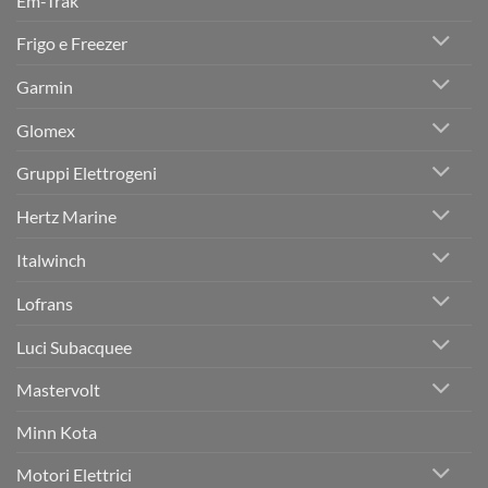
Em-Trak
Manovra
Frigo e Freezer
Garmin
Glomex
Gruppi Elettrogeni
Hertz Marine
Italwinch
Lofrans
Luci Subacquee
Mastervolt
Minn Kota
Motori Elettrici