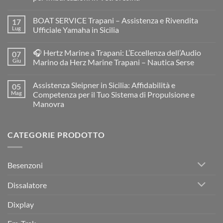
Nessun
commento
BOAT SERVICE Trapani – Assistenza e Rivendita
17
su
MC
Lug
Ufficiale Yamaha in Sicilia
BOAT
Service
Nessun
Resinatore
commento
🎧 Hertz Marine a Trapani: L’Eccellenza dell’Audio
07
e
su
Restauratore
BOAT
Giu
Marino da Herz Marine Trapani – Nautica Serse
di
SERVICE
Barche
Trapani
Nessun
e
–
commento
Assistenza Sleipner in Sicilia: Affidabilità e
05
Gommoni
Assistenza
su
a
e
🎧
Mag
Competenza per il Tuo Sistema di Propulsione e
Trapani:
Rivendita
Hertz
Manovra
Restauro
Ufficiale
Marine
Professionale
Yamaha
a
Nessun
per
in
Trapani:
commento
Imbarcazioni
Sicilia
L’Eccellenza
su
in
dell’Audio
CATEGORIE PRODOTTO
Assistenza
Vetroresina
Marino
Sleipner
da
in
Herz
Sicilia:
Marine
Affidabilità
Trapani
Besenzoni
e
–
Competenza
Nautica
per
Serse
Dissalatore
il
Tuo
Sistema
Dixplay
di
Propulsione
e