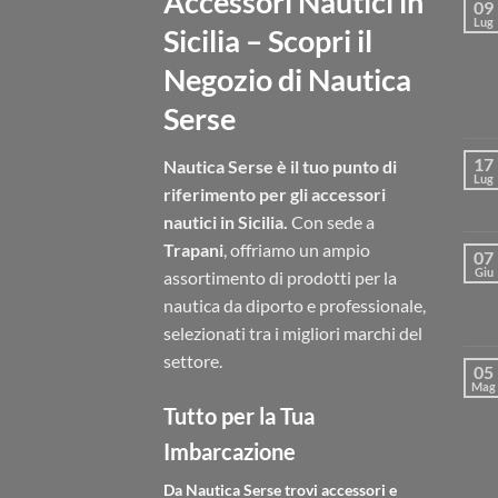
Accessori Nautici in
09
Lug
Sicilia – Scopri il
Negozio di Nautica
Serse
17
Nautica Serse è il tuo punto di
Lug
riferimento per gli accessori
nautici in Sicilia.
Con sede a
Trapani
, offriamo un ampio
07
Giu
assortimento di prodotti per la
nautica da diporto e professionale,
selezionati tra i migliori marchi del
settore.
05
Mag
Tutto per la Tua
Imbarcazione
Da Nautica Serse trovi accessori e