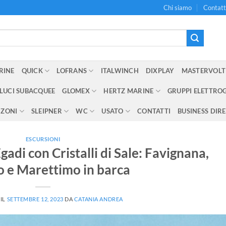
Chi siamo
Contatt
RINE
QUICK
LOFRANS
ITALWINCH
DIXPLAY
MASTERVOLT
LUCI SUBACQUEE
GLOMEX
HERTZ MARINE
GRUPPI ELETTRO
NZONI
SLEIPNER
WC
USATO
CONTATTI
BUSINESS DIR
ESCURSIONI
Egadi con Cristalli di Sale: Favignana,
 e Marettimo in barca
 IL
SETTEMBRE 12, 2023
DA
CATANIA ANDREA