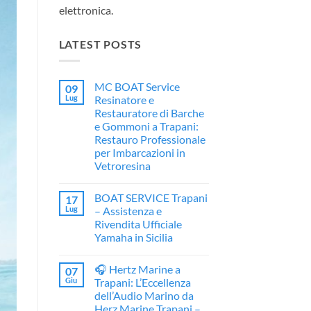
elettronica.
LATEST POSTS
MC BOAT Service
09
Lug
Resinatore e
Restauratore di Barche
e Gommoni a Trapani:
Restauro Professionale
per Imbarcazioni in
Vetroresina
Nessun
commento
BOAT SERVICE Trapani
17
su
MC
Lug
– Assistenza e
BOAT
Rivendita Ufficiale
Service
Resinatore
Yamaha in Sicilia
e
Restauratore
Nessun
di
commento
🎧 Hertz Marine a
07
su
Barche
BOAT
e
Giu
Trapani: L’Eccellenza
SERVICE
Gommoni
dell’Audio Marino da
Trapani
a
–
Trapani:
Herz Marine Trapani –