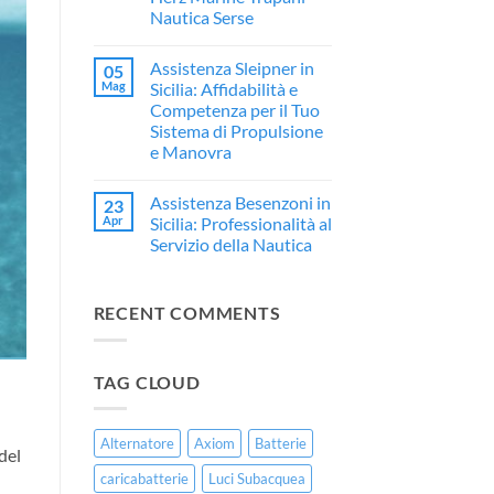
Assistenza
Restauro
Nautica Serse
e
Professionale
Rivendita
per
Nessun
Ufficiale
Imbarcazioni
commento
Yamaha
in
Assistenza Sleipner in
05
su
in
Vetroresina
🎧
Mag
Sicilia: Affidabilità e
Sicilia
Hertz
Competenza per il Tuo
Marine
a
Sistema di Propulsione
Trapani:
e Manovra
L’Eccellenza
dell’Audio
Nessun
Marino
commento
da
Assistenza Besenzoni in
23
su
Herz
Assistenza
Apr
Sicilia: Professionalità al
Marine
Sleipner
Trapani
Servizio della Nautica
in
–
Sicilia:
Nessun
Nautica
Affidabilità
commento
Serse
e
su
Competenza
RECENT COMMENTS
Assistenza
per
Besenzoni
il
in
Tuo
Sicilia:
Sistema
Professionalità
di
TAG CLOUD
al
Propulsione
Servizio
e
della
Manovra
Nautica
Alternatore
Axiom
Batterie
del
caricabatterie
Luci Subacquea