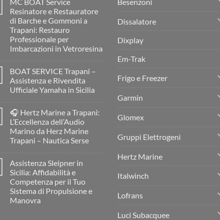
Besenzoni
MC BOAT Service
Resinatore e Restauratore
di Barche e Gommoni a
Dissalatore
Trapani: Restauro
Professionale per
Dixplay
Imbarcazioni in Vetroresina
Em-Trak
Nessun
commento
BOAT SERVICE Trapani –
su
Frigo e Freezer
MC
Assistenza e Rivendita
BOAT
Ufficiale Yamaha in Sicilia
Service
Garmin
Resinatore
Nessun
e
commento
Restauratore
🎧 Hertz Marine a Trapani:
su
di
Glomex
BOAT
L’Eccellenza dell’Audio
Barche
SERVICE
e
Marino da Herz Marine
Trapani
Gommoni
Gruppi Elettrogeni
–
Trapani – Nautica Serse
a
Assistenza
Trapani:
e
Nessun
Restauro
Hertz Marine
Rivendita
commento
Professionale
Assistenza Sleipner in
su
Ufficiale
per
🎧
Yamaha
Sicilia: Affidabilità e
Imbarcazioni
Italwinch
Hertz
in
in
Competenza per il Tuo
Marine
Sicilia
Vetroresina
a
Sistema di Propulsione e
Lofrans
Trapani:
Manovra
L’Eccellenza
dell’Audio
Nessun
Luci Subacquee
Marino
commento