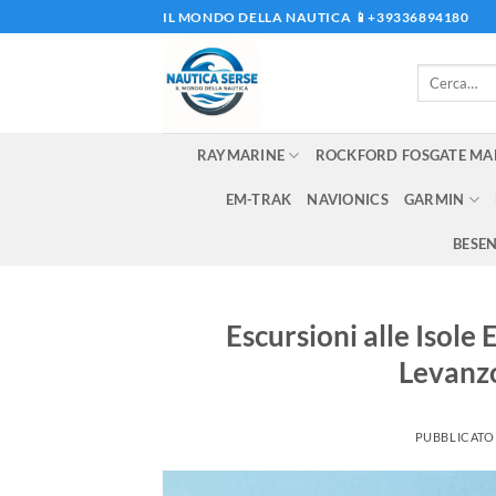
Salta
IL MONDO DELLA NAUTICA 📱+39336894180
ai
contenuti
Cerca:
RAYMARINE
ROCKFORD FOSGATE MA
EM-TRAK
NAVIONICS
GARMIN
BESE
Escursioni alle Isole 
Levanzo
PUBBLICATO