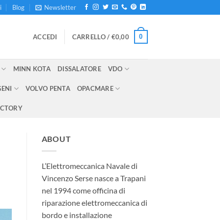
i
Blog
Newsletter
0
ACCEDI
CARRELLO /
€
0,00
MINN KOTA
DISSALATORE
VDO
GENI
VOLVO PENTA
OPACMARE
ECTORY
ABOUT
L’Elettromeccanica Navale di
Vincenzo Serse nasce a Trapani
nel 1994 come officina di
riparazione elettromeccanica di
bordo e installazione