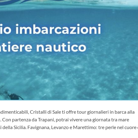
imenticabili, Cristalli di Sale ti offre tour giornalieri in barca alla
 Con partenza da Trapani, potrai vivere una giornata tra mare
ci della Sicilia. Favignana, Levanzo e Marettimo: tre perle nel cuore 