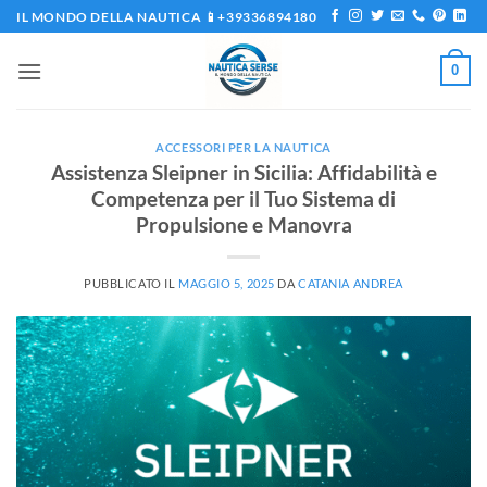
Salta
IL MONDO DELLA NAUTICA 📱+39336894180
ai
contenuti
0
ACCESSORI PER LA NAUTICA
Assistenza Sleipner in Sicilia: Affidabilità e
Competenza per il Tuo Sistema di
Propulsione e Manovra
PUBBLICATO IL
MAGGIO 5, 2025
DA
CATANIA ANDREA