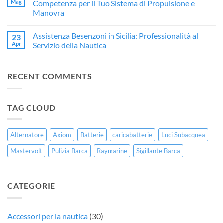
a
e
🎧
Mag
Competenza per il Tuo Sistema di Propulsione e
Trapani:
Rivendita
Hertz
Manovra
Restauro
Ufficiale
Marine
Professionale
Yamaha
a
Nessun
per
in
Trapani:
commento
Imbarcazioni
Sicilia
L’Eccellenza
Assistenza Besenzoni in Sicilia: Professionalità al
23
su
in
dell’Audio
Assistenza
Apr
Servizio della Nautica
Vetroresina
Marino
Sleipner
da
in
Nessun
Herz
Sicilia:
commento
Marine
Affidabilità
su
Trapani
RECENT COMMENTS
e
Assistenza
–
Competenza
Besenzoni
Nautica
per
in
Serse
il
Sicilia:
Tuo
Professionalità
TAG CLOUD
Sistema
al
di
Servizio
Propulsione
della
e
Nautica
Manovra
Alternatore
Axiom
Batterie
caricabatterie
Luci Subacquea
Mastervolt
Pulizia Barca
Raymarine
Sigillante Barca
CATEGORIE
Accessori per la nautica
(30)