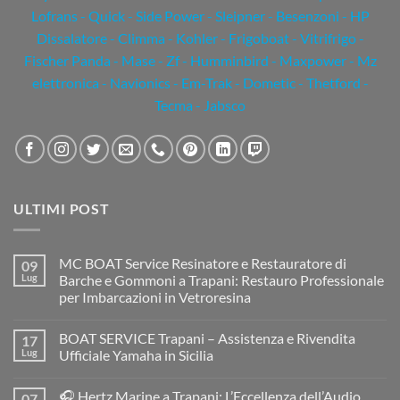
Lofrans - Quick - Side Power - Sleipner - Besenzoni - HP
Dissalatore - Climma - Kohler - Frigoboat - Vitrifrigo -
Fischer Panda - Mase - Zf - Humminbird - Maxpower - Mz
elettronica - Navionics - Em-Trak - Dometic - Thetford -
Tecma - Jabsco
ULTIMI POST
MC BOAT Service Resinatore e Restauratore di
09
Lug
Barche e Gommoni a Trapani: Restauro Professionale
per Imbarcazioni in Vetroresina
Nessun
commento
BOAT SERVICE Trapani – Assistenza e Rivendita
17
su
MC
Lug
Ufficiale Yamaha in Sicilia
BOAT
Service
Nessun
Resinatore
commento
🎧 Hertz Marine a Trapani: L’Eccellenza dell’Audio
07
e
su