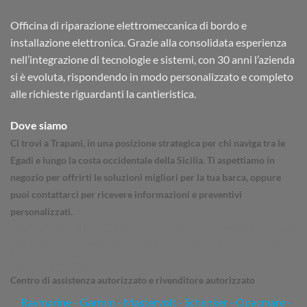
Officina di riparazione elettromeccanica di bordo e
installazione elettronica. Grazie alla consolidata esperienza
nell’integrazione di tecnologie e sistemi, con 30 anni l’azienda
si è evoluta, rispondendo in modo personalizzato e completo
alle richieste riguardanti la cantieristica.
Dove siamo
Ci trovi a Trapani, in una posizione strategica per chi naviga tra le
Egadi e lungo la costa occidentale della Sicilia. Ti aspettiamo in
negozio per offrirti le soluzioni migliori per la tua barca, oppure
puoi contattarci per ricevere informazioni e preventivi
personalizzati.
Trapani - Marsala - Mazara del Vallo - Sanvito - Castellammare del
golfo - Partinico - Palermo - Catania - Messina - Siracusa - Sicilia -
Egadi - Escursioni
Centro di assistenza autorizzato e rivenditore autorizzato
Raymarine
-
Garmin
- Mastervolt - Schenker - Opacmare -