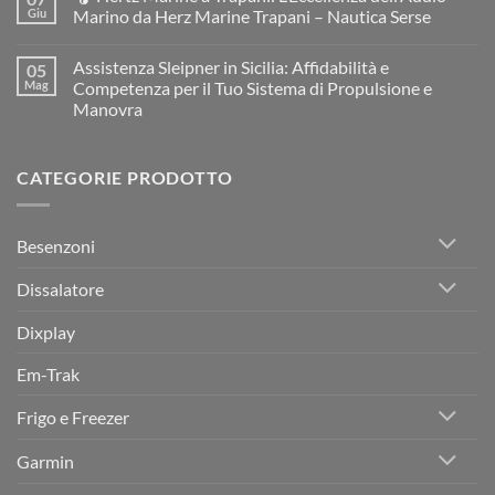
Restauratore
BOAT
Giu
Marino da Herz Marine Trapani – Nautica Serse
di
SERVICE
Barche
Trapani
Nessun
e
–
commento
Assistenza Sleipner in Sicilia: Affidabilità e
05
Gommoni
Assistenza
su
a
e
🎧
Mag
Competenza per il Tuo Sistema di Propulsione e
Trapani:
Rivendita
Hertz
Manovra
Restauro
Ufficiale
Marine
Professionale
Yamaha
a
Nessun
per
in
Trapani:
commento
Imbarcazioni
Sicilia
L’Eccellenza
su
in
dell’Audio
CATEGORIE PRODOTTO
Assistenza
Vetroresina
Marino
Sleipner
da
in
Herz
Sicilia:
Marine
Affidabilità
Trapani
Besenzoni
e
–
Competenza
Nautica
per
Serse
Dissalatore
il
Tuo
Sistema
Dixplay
di
Propulsione
e
Em-Trak
Manovra
Frigo e Freezer
Garmin