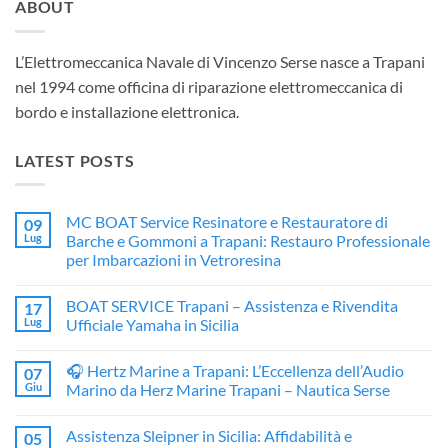
ABOUT
L’Elettromeccanica Navale di Vincenzo Serse nasce a Trapani
nel 1994 come officina di riparazione elettromeccanica di
bordo e installazione elettronica.
LATEST POSTS
MC BOAT Service Resinatore e Restauratore di
09
Lug
Barche e Gommoni a Trapani: Restauro Professionale
per Imbarcazioni in Vetroresina
Nessun
commento
BOAT SERVICE Trapani – Assistenza e Rivendita
17
su
MC
Lug
Ufficiale Yamaha in Sicilia
BOAT
Service
Nessun
Resinatore
commento
🎧 Hertz Marine a Trapani: L’Eccellenza dell’Audio
07
e
su
Restauratore
BOAT
Giu
Marino da Herz Marine Trapani – Nautica Serse
di
SERVICE
Barche
Trapani
Nessun
e
–
commento
Assistenza Sleipner in Sicilia: Affidabilità e
05
Gommoni
Assistenza
su