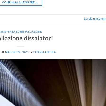
CONTINUA A LEGGERE
→
Lascia un comm
ASSISTENZA ED INSTALLAZIONE
allazione dissalatori
O IL
MAGGIO 29, 2022
DA
CATANIA ANDREA