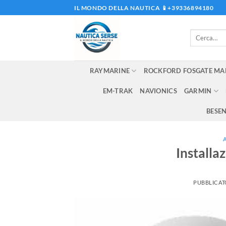
Salta
IL MONDO DELLA NAUTICA 📱+39336894180
ai
contenuti
Cerca:
RAYMARINE
ROCKFORD FOSGATE MA
EM-TRAK
NAVIONICS
GARMIN
BESE
Installaz
PUBBLICAT