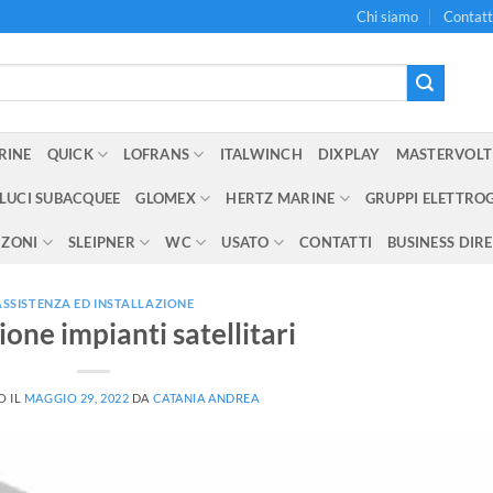
Chi siamo
Contatt
RINE
QUICK
LOFRANS
ITALWINCH
DIXPLAY
MASTERVOLT
LUCI SUBACQUEE
GLOMEX
HERTZ MARINE
GRUPPI ELETTRO
NZONI
SLEIPNER
WC
USATO
CONTATTI
BUSINESS DIR
ASSISTENZA ED INSTALLAZIONE
ione impianti satellitari
O IL
MAGGIO 29, 2022
DA
CATANIA ANDREA