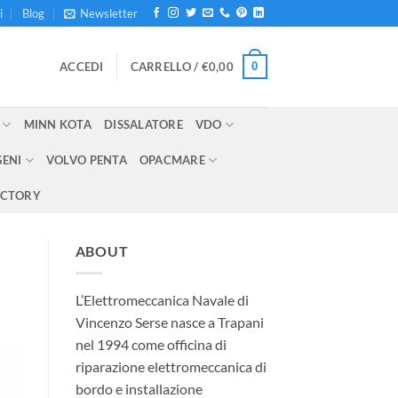
i
Blog
Newsletter
0
ACCEDI
CARRELLO /
€
0,00
MINN KOTA
DISSALATORE
VDO
GENI
VOLVO PENTA
OPACMARE
ECTORY
ABOUT
L’Elettromeccanica Navale di
Vincenzo Serse nasce a Trapani
nel 1994 come officina di
riparazione elettromeccanica di
bordo e installazione