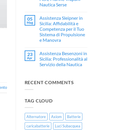
Assistenza
Restauro
Nautica Serse
e
Professionale
Rivendita
per
Nessun
Ufficiale
Imbarcazioni
commento
Yamaha
in
Assistenza Sleipner in
05
su
in
Vetroresina
🎧
Mag
Sicilia: Affidabilità e
Sicilia
Hertz
Competenza per il Tuo
Marine
a
Sistema di Propulsione
Trapani:
e Manovra
L’Eccellenza
dell’Audio
Nessun
Marino
commento
da
Assistenza Besenzoni in
23
su
Herz
Assistenza
Apr
Sicilia: Professionalità al
Marine
Sleipner
Trapani
Servizio della Nautica
in
–
Sicilia:
Nessun
Nautica
Affidabilità
commento
Serse
e
su
Competenza
RECENT COMMENTS
Assistenza
per
Besenzoni
ento
il
in
Tuo
Sicilia:
Sistema
Professionalità
di
TAG CLOUD
al
Propulsione
Servizio
e
della
Manovra
Nautica
Alternatore
Axiom
Batterie
caricabatterie
Luci Subacquea