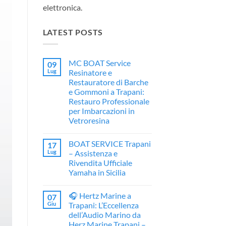
elettronica.
LATEST POSTS
MC BOAT Service
09
Lug
Resinatore e
Restauratore di Barche
e Gommoni a Trapani:
Restauro Professionale
per Imbarcazioni in
Vetroresina
Nessun
commento
BOAT SERVICE Trapani
17
su
MC
Lug
– Assistenza e
BOAT
Rivendita Ufficiale
Service
Resinatore
Yamaha in Sicilia
e
Restauratore
Nessun
di
commento
🎧 Hertz Marine a
07
su
Barche
BOAT
e
Giu
Trapani: L’Eccellenza
SERVICE
Gommoni
dell’Audio Marino da
Trapani
a
–
Trapani:
Herz Marine Trapani –