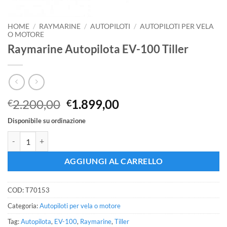
HOME
/
RAYMARINE
/
AUTOPILOTI
/
AUTOPILOTI PER VELA
O MOTORE
Raymarine Autopilota EV-100 Tiller
Il
Il
2.200,00
1.899,00
€
€
prezzo
prezzo
Disponibile su ordinazione
originale
attuale
Raymarine Autopilota EV-100 Tiller quantità
era:
è:
€2.200,00.
€1.899,00.
AGGIUNGI AL CARRELLO
COD:
T70153
Categoria:
Autopiloti per vela o motore
Tag:
Autopilota
,
EV-100
,
Raymarine
,
Tiller