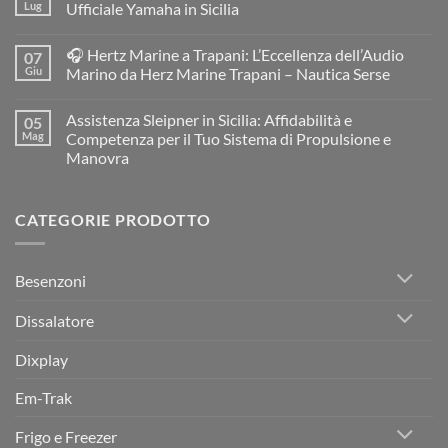
MC
Lug
Ufficiale Yamaha in Sicilia
BOAT
Service
Nessun
Resinatore
commento
🎧 Hertz Marine a Trapani: L’Eccellenza dell’Audio
07
e
su
Restauratore
BOAT
Giu
Marino da Herz Marine Trapani – Nautica Serse
di
SERVICE
Barche
Trapani
Nessun
e
–
commento
Assistenza Sleipner in Sicilia: Affidabilità e
05
Gommoni
Assistenza
su
a
e
🎧
Mag
Competenza per il Tuo Sistema di Propulsione e
Trapani:
Rivendita
Hertz
Manovra
Restauro
Ufficiale
Marine
Professionale
Yamaha
a
Nessun
per
in
Trapani:
commento
Imbarcazioni
Sicilia
L’Eccellenza
su
in
dell’Audio
CATEGORIE PRODOTTO
Assistenza
Vetroresina
Marino
Sleipner
da
in
Herz
Sicilia:
Marine
Affidabilità
Trapani
Besenzoni
e
–
Competenza
Nautica
per
Serse
Dissalatore
il
Tuo
Sistema
Dixplay
di
Propulsione
e
Em-Trak
Manovra
Frigo e Freezer