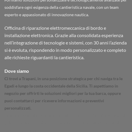
soddisfare ogni esigenza della cantieristica navale, con un team
esperto e appassionato di innovazione nautica.
Officina di riparazione elettromeccanica di bordo e
installazione elettronica. Grazie alla consolidata esperienza
nell’integrazione di tecnologie e sistemi, con 30 anni l’azienda
si è evoluta, rispondendo in modo personalizzato e completo
alle richieste riguardanti la cantieristica.
Dove siamo
Ci trovi a Trapani, in una posizione strategica per chi naviga tra le
Egadi e lungo la costa occidentale della Sicilia. Ti aspettiamo in
negozio per offrirti le soluzioni migliori per la tua barca, oppure
puoi contattarci per ricevere informazioni e preventivi
personalizzati.
Trapani - Marsala - Mazara del Vallo - Sanvito - Castellammare del
golfo - Partinico - Palermo - Catania - Messina - Siracusa - Sicilia -
Egadi - Escursioni