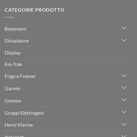
commento
Imbarcazioni
Sicilia
L’Eccellenza
su
in
dell’Audio
CATEGORIE PRODOTTO
Assistenza
Vetroresina
Marino
Sleipner
da
in
Herz
Sicilia:
Marine
Affidabilità
Trapani
Besenzoni
e
–
Competenza
Nautica
per
Serse
Dissalatore
il
Tuo
Sistema
Dixplay
di
Propulsione
e
Em-Trak
Manovra
Frigo e Freezer
Garmin
Glomex
Gruppi Elettrogeni
Hertz Marine
Italwinch