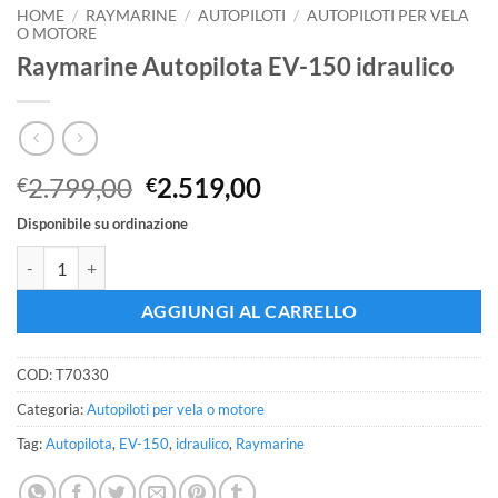
HOME
/
RAYMARINE
/
AUTOPILOTI
/
AUTOPILOTI PER VELA
O MOTORE
Raymarine Autopilota EV-150 idraulico
Il
Il
2.799,00
2.519,00
€
€
prezzo
prezzo
Disponibile su ordinazione
originale
attuale
Raymarine Autopilota EV-150 idraulico quantità
era:
è:
€2.799,00.
€2.519,00.
AGGIUNGI AL CARRELLO
COD:
T70330
Categoria:
Autopiloti per vela o motore
Tag:
Autopilota
,
EV-150
,
idraulico
,
Raymarine