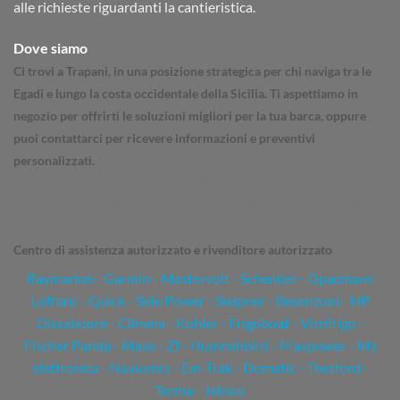
alle richieste riguardanti la cantieristica.
Dove siamo
Ci trovi a Trapani, in una posizione strategica per chi naviga tra le
Egadi e lungo la costa occidentale della Sicilia. Ti aspettiamo in
negozio per offrirti le soluzioni migliori per la tua barca, oppure
puoi contattarci per ricevere informazioni e preventivi
personalizzati.
Trapani - Marsala - Mazara del Vallo - Sanvito - Castellammare del
golfo - Partinico - Palermo - Catania - Messina - Siracusa - Sicilia -
Egadi - Escursioni
Centro di assistenza autorizzato e rivenditore autorizzato
Raymarine
-
Garmin
- Mastervolt - Schenker - Opacmare -
Lofrans - Quick - Side Power - Sleipner - Besenzoni - HP
Dissalatore - Climma - Kohler - Frigoboat - Vitrifrigo -
Fischer Panda - Mase - Zf - Humminbird - Maxpower - Mz
elettronica - Navionics - Em-Trak - Dometic - Thetford -
Tecma - Jabsco