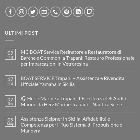
ULTIMI POST
MC BOAT Service Resinatore e Restauratore di
09
Lug
Barche e Gommoni a Trapani: Restauro Professionale
per Imbarcazioni in Vetroresina
Nessun
commento
BOAT SERVICE Trapani – Assistenza e Rivendita
17
su
MC
Lug
Ufficiale Yamaha in Sicilia
BOAT
Service
Nessun
Resinatore
commento
🎧 Hertz Marine a Trapani: L’Eccellenza dell’Audio
07
e
su
Restauratore
BOAT
Giu
Marino da Herz Marine Trapani – Nautica Serse
di
SERVICE
Barche
Trapani
Nessun
e
–
commento
Assistenza Sleipner in Sicilia: Affidabilità e
05
Gommoni
Assistenza
su
a
e
🎧
Mag
Competenza per il Tuo Sistema di Propulsione e
Trapani:
Rivendita
Hertz
Manovra
Restauro
Ufficiale
Marine
Professionale
Yamaha
a
Nessun
per
in
Trapani: