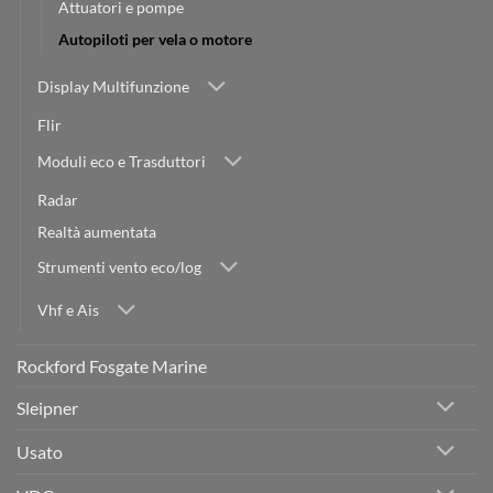
Attuatori e pompe
Autopiloti per vela o motore
Display Multifunzione
Flir
Moduli eco e Trasduttori
Radar
Realtà aumentata
Strumenti vento eco/log
Vhf e Ais
Rockford Fosgate Marine
Sleipner
Usato