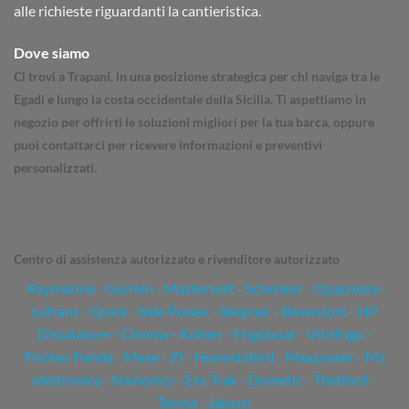
alle richieste riguardanti la cantieristica.
Dove siamo
Ci trovi a Trapani, in una posizione strategica per chi naviga tra le
Egadi e lungo la costa occidentale della Sicilia. Ti aspettiamo in
negozio per offrirti le soluzioni migliori per la tua barca, oppure
puoi contattarci per ricevere informazioni e preventivi
personalizzati.
Trapani - Marsala - Mazara del Vallo - Sanvito - Castellammare del
golfo - Partinico - Palermo - Catania - Messina - Siracusa - Sicilia -
Egadi - Escursioni
Centro di assistenza autorizzato e rivenditore autorizzato
Raymarine
-
Garmin
- Mastervolt - Schenker - Opacmare -
Lofrans - Quick - Side Power - Sleipner - Besenzoni - HP
Dissalatore - Climma - Kohler - Frigoboat - Vitrifrigo -
Fischer Panda - Mase - Zf - Humminbird - Maxpower - Mz
elettronica - Navionics - Em-Trak - Dometic - Thetford -
Tecma - Jabsco