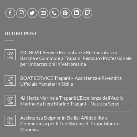
ULTIMI POST
MC BOAT Service Resinatore e Restauratore di
09
Lug
Barche e Gommoni a Trapani: Restauro Professionale
per Imbarcazioni in Vetroresina
Nessun
commento
BOAT SERVICE Trapani – Assistenza e Rivendita
17
su
MC
Lug
Ufficiale Yamaha in Sicilia
BOAT
Service
Nessun
Resinatore
commento
🎧 Hertz Marine a Trapani: L’Eccellenza dell’Audio
07
e
su
Restauratore
BOAT
Giu
Marino da Herz Marine Trapani – Nautica Serse
di
SERVICE
Barche
Trapani
Nessun
e
–
commento
Assistenza Sleipner in Sicilia: Affidabilità e
05
Gommoni
Assistenza
su
a
e
🎧
Mag
Competenza per il Tuo Sistema di Propulsione e
Trapani:
Rivendita
Hertz
Manovra
Restauro
Ufficiale
Marine
Professionale
Yamaha
a
Nessun