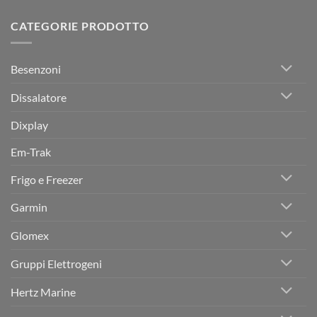
per
in
Trapani:
commento
Imbarcazioni
Sicilia
L’Eccellenza
su
in
dell’Audio
CATEGORIE PRODOTTO
Assistenza
Vetroresina
Marino
Sleipner
da
in
Herz
Sicilia:
Marine
Affidabilità
Trapani
Besenzoni
e
–
Competenza
Nautica
per
Serse
Dissalatore
il
Tuo
Sistema
Dixplay
di
Propulsione
e
Em-Trak
Manovra
Frigo e Freezer
Garmin
Glomex
Gruppi Elettrogeni
Hertz Marine