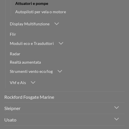
Attuatori e pompe
Autopiloti per vela o motore
Display Multifunzione
Flir
Moduli eco e Trasduttori
Radar
Realtà aumentata
Strumenti vento eco/log
Vhf e Ais
Rockford Fosgate Marine
Sleipner
Usato