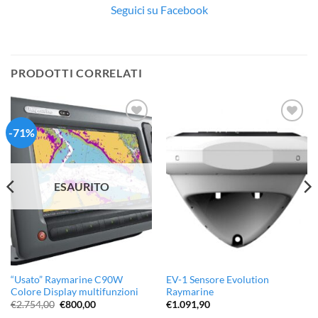
Seguici su Facebook
PRODOTTI CORRELATI
-71%
Aggiungi
Aggiungi
alla lista
alla lista
dei
dei
desideri
desideri
ESAURITO
“Usato” Raymarine C90W
EV-1 Sensore Evolution
Colore Display multifunzioni
Raymarine
Il
Il
€
2.754,00
€
800,00
€
1.091,90
prezzo
prezzo