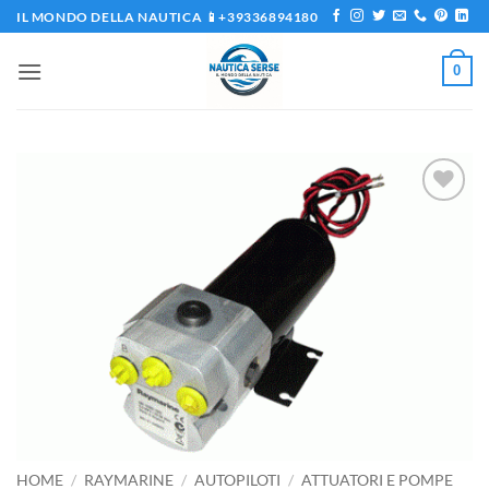
Salta
IL MONDO DELLA NAUTICA 📱+39336894180
ai
contenuti
0
Aggiungi
alla lista
dei
desideri
HOME
/
RAYMARINE
/
AUTOPILOTI
/
ATTUATORI E POMPE