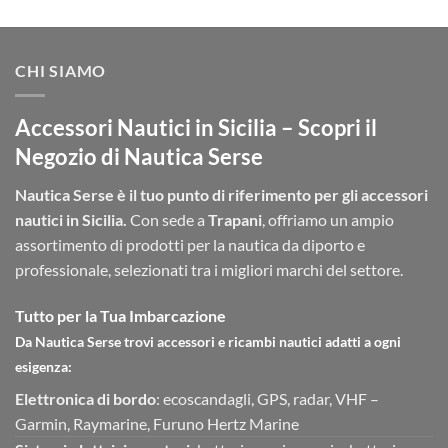
originale
attuale
era:
è:
€2.754,00.
€800,00.
CHI SIAMO
Accessori Nautici in Sicilia – Scopri il
Negozio di Nautica Serse
Nautica Serse è il tuo punto di riferimento per gli accessori
nautici in Sicilia.
Con sede a
Trapani
, offriamo un ampio
assortimento di prodotti per la nautica da diporto e
professionale, selezionati tra i migliori marchi del settore.
Tutto per la Tua Imbarcazione
Da Nautica Serse trovi accessori e ricambi nautici adatti a ogni
esigenza:
Elettronica di bordo
: ecoscandagli, GPS, radar, VHF –
Garmin, Raymarine, Furuno Hertz Marine