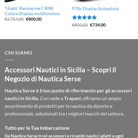
“Usato” Raymarine C90W
P70s Display Autopilota
Colore Display multifunzioni
Il
Il
€
2.754,00
€
800,00
prezzo
prezzo
Valutato
Il
5
Il
€
850,00
€
734,00
originale
attuale
prezzo
prezzo
su 5
era:
è:
originale
attuale
€2.754,00.
€800,00.
era:
è:
€850,00.
€734,00.
CHI SIAMO
Accessori Nautici in Sicilia – Scopri il
Negozio di Nautica Serse
Nautica Serse è il tuo punto di riferimento per gli accessori
nautici in Sicilia.
Con sede a
Trapani
, offriamo un ampio
assortimento di prodotti per la nautica da diporto e
professionale, selezionati tra i migliori marchi del settore.
Tutto per la Tua Imbarcazione
Da Nautica Serse trovi accessori e ricambi nautici adatti a ogni