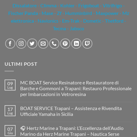
Dissalatore - Climma - Kohler - Frigoboat - Vitrifrigo -
Fischer Panda - Mase - Zf - Humminbird - Maxpower - Mz
elettronica - Navionics - Em-Trak - Dometic - Thetford -
Tecma - Jabsco
ULTIMI POST
MC BOAT Service Resinatore e Restauratore di
09
Lug
Barche e Gommoni a Trapani: Restauro Professionale
per Imbarcazioni in Vetroresina
Nessun
commento
BOAT SERVICE Trapani – Assistenza e Rivendita
17
su
MC
Lug
Ufficiale Yamaha in Sicilia
BOAT
Service
Nessun
Resinatore
commento
🎧 Hertz Marine a Trapani: L’Eccellenza dell’Audio
07
e
su
Restauratore
BOAT
Giu
Marino da Herz Marine Trapani – Nautica Serse
di
SERVICE