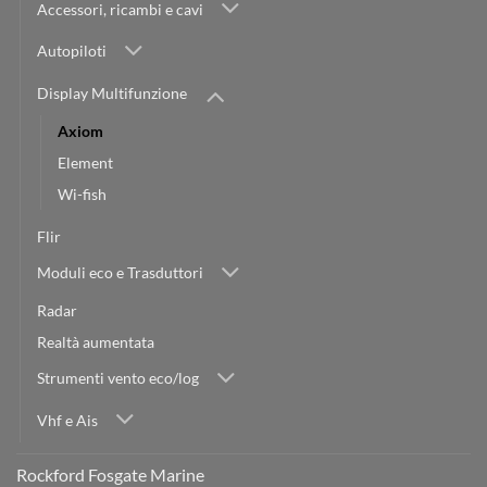
Accessori, ricambi e cavi
Autopiloti
Display Multifunzione
Axiom
Element
Wi-fish
Flir
Moduli eco e Trasduttori
Radar
Realtà aumentata
Strumenti vento eco/log
Vhf e Ais
Rockford Fosgate Marine