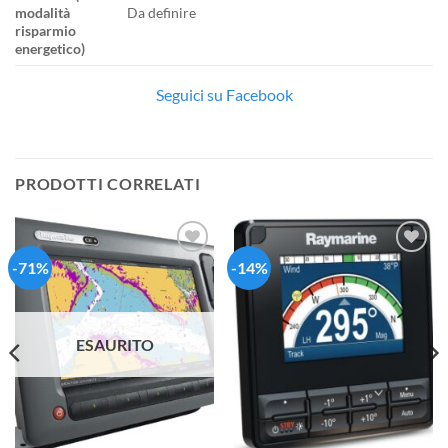
modalità
Da definire
risparmio
energetico)
Seguici su Facebook
PRODOTTI CORRELATI
-71%
-14%
Aggiungi
Aggiungi
alla lista
alla lista
dei
dei
desideri
desideri
ESAURITO