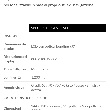
personalizzabile in base al proprio stile di navigazione.
SPECIFICHE GENERALI
DISPLAY
Dimensioni del
LCD con optical bonding 9,0″
display
Risoluzione del
800 x 480 WVGA
display
Tipo di display
Multi-tocco
Luminosità
1.200 nit
Gradi: 60 / 70 / 70 / 70 (alto / basso / sinistra /
Angolo visivo
destra)
CARATTERISTICHE FISICHE
244 x 158 x 77 mm (9,65 pollici x 6,22 pollici x
Dimensioni