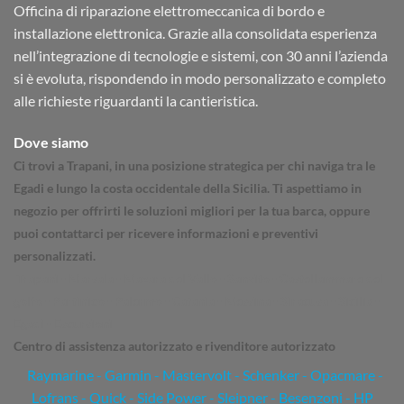
Officina di riparazione elettromeccanica di bordo e
installazione elettronica. Grazie alla consolidata esperienza
nell’integrazione di tecnologie e sistemi, con 30 anni l’azienda
si è evoluta, rispondendo in modo personalizzato e completo
alle richieste riguardanti la cantieristica.
Dove siamo
Ci trovi a Trapani, in una posizione strategica per chi naviga tra le
Egadi e lungo la costa occidentale della Sicilia. Ti aspettiamo in
negozio per offrirti le soluzioni migliori per la tua barca, oppure
puoi contattarci per ricevere informazioni e preventivi
personalizzati.
Trapani - Marsala - Mazara del Vallo - Sanvito - Castellammare del
golfo - Partinico - Palermo - Catania - Messina - Siracusa - Sicilia -
Egadi - Escursioni
Centro di assistenza autorizzato e rivenditore autorizzato
Raymarine
-
Garmin
- Mastervolt - Schenker - Opacmare -
Lofrans - Quick - Side Power - Sleipner - Besenzoni - HP