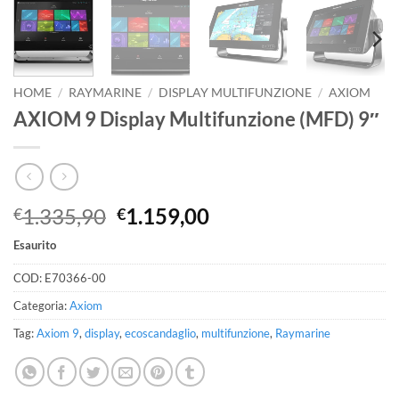
HOME
/
RAYMARINE
/
DISPLAY MULTIFUNZIONE
/
AXIOM
AXIOM 9 Display Multifunzione (MFD) 9″
Il
Il
1.335,90
1.159,00
€
€
prezzo
prezzo
Esaurito
originale
attuale
era:
è:
COD:
E70366-00
€1.335,90.
€1.159,00.
Categoria:
Axiom
Tag:
Axiom 9
,
display
,
ecoscandaglio
,
multifunzione
,
Raymarine