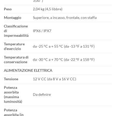
3,00 “)
Peso
2,04 kg (4,5 libbre)
Montaggio
Superiore, a incasso, frontale, con staffa
Classificazione
di
IPX6 / IPX7
impermeabilità
Temperature
da -25 °C a + 55 °C (da -13 °F a 131 °F)
d’esercizio
Temperatura di
da -30 °C a + 70 °C (da -22 °F a 158 °F)
conservazione
ALIMENTAZIONE ELETTRICA
Tensione
12 V CC (da 8 V a 16 V CC)
Potenza
assorbita
Da definire
(massima
luminosità)
Potenza
assorbita (in