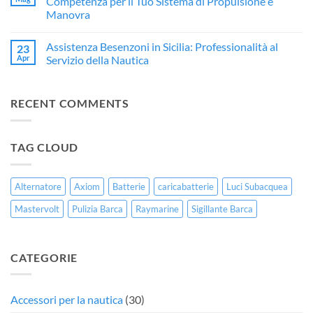
Competenza per il Tuo Sistema di Propulsione e
Trapani:
Rivendita
Hertz
Manovra
Restauro
Ufficiale
Marine
Professionale
Yamaha
a
Nessun
per
in
Trapani:
commento
Imbarcazioni
Sicilia
L’Eccellenza
Assistenza Besenzoni in Sicilia: Professionalità al
23
su
in
dell’Audio
Assistenza
Apr
Servizio della Nautica
Vetroresina
Marino
Sleipner
da
in
Nessun
Herz
Sicilia:
commento
Marine
Affidabilità
su
Trapani
RECENT COMMENTS
e
Assistenza
–
Competenza
Besenzoni
Nautica
per
in
Serse
il
Sicilia:
Tuo
Professionalità
TAG CLOUD
Sistema
al
di
Servizio
Propulsione
della
e
Nautica
Manovra
Alternatore
Axiom
Batterie
caricabatterie
Luci Subacquea
Mastervolt
Pulizia Barca
Raymarine
Sigillante Barca
CATEGORIE
Accessori per la nautica
(30)