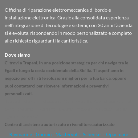
Officina di riparazione elettromeccanica di bordo e
installazione elettronica. Grazie alla consolidata esperienza
nell’integrazione di tecnologie e sistemi, con 30 anni l’azienda
si è evoluta, rispondendo in modo personalizzato e completo
alle richieste riguardanti la cantieristica.
Dove siamo
Ci trovi a Trapani, in una posizione strategica per chi naviga tra le
Egadi e lungo la costa occidentale della Sicilia. Ti aspettiamo in
negozio per offrirti le soluzioni migliori per la tua barca, oppure
puoi contattarci per ricevere informazioni e preventivi
personalizzati.
Trapani - Marsala - Mazara del Vallo - Sanvito - Castellammare del
golfo - Partinico - Palermo - Catania - Messina - Siracusa - Sicilia -
Egadi - Escursioni
Centro di assistenza autorizzato e rivenditore autorizzato
Raymarine
-
Garmin
- Mastervolt - Schenker - Opacmare -