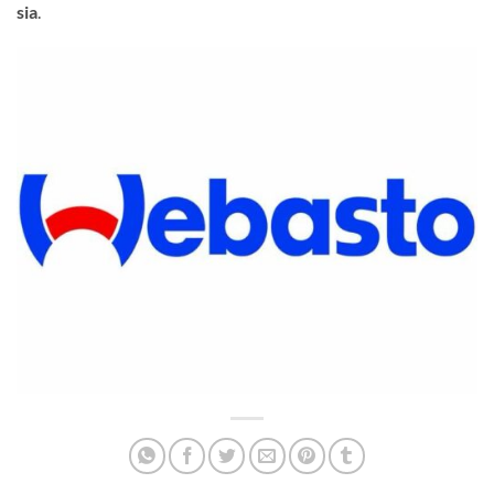
sia
.