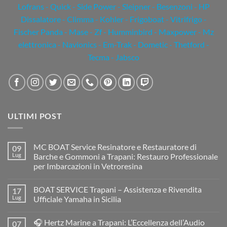
Lofrans - Quick - Side Power - Sleipner - Besenzoni - HP
Dissalatore - Climma - Kohler - Frigoboat - Vitrifrigo -
Fischer Panda - Mase - Zf - Humminbird - Maxpower - Mz
elettronica - Navionics - Em-Trak - Dometic - Thetford -
Tecma - Jabsco
ULTIMI POST
MC BOAT Service Resinatore e Restauratore di
09
Lug
Barche e Gommoni a Trapani: Restauro Professionale
per Imbarcazioni in Vetroresina
Nessun
commento
BOAT SERVICE Trapani – Assistenza e Rivendita
17
su
MC
Lug
Ufficiale Yamaha in Sicilia
BOAT
Service
Nessun
Resinatore
commento
🎧 Hertz Marine a Trapani: L’Eccellenza dell’Audio
07
e
su