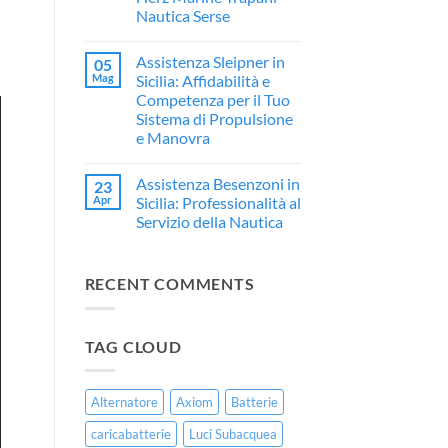
Assistenza
Restauro
Nautica Serse
e
Professionale
Rivendita
per
Nessun
Ufficiale
Imbarcazioni
commento
Yamaha
in
Assistenza Sleipner in
05
su
in
Vetroresina
🎧
Mag
Sicilia: Affidabilità e
Sicilia
Hertz
Competenza per il Tuo
Marine
a
Sistema di Propulsione
Trapani:
e Manovra
L’Eccellenza
dell’Audio
Nessun
Marino
commento
da
Assistenza Besenzoni in
23
su
Herz
Assistenza
Apr
Sicilia: Professionalità al
Marine
Sleipner
Trapani
Servizio della Nautica
in
–
Sicilia:
Nessun
Nautica
Affidabilità
commento
Serse
e
su
Competenza
RECENT COMMENTS
Assistenza
per
Besenzoni
il
in
Tuo
Sicilia:
Sistema
Professionalità
di
TAG CLOUD
al
Propulsione
Servizio
e
della
Manovra
Nautica
Alternatore
Axiom
Batterie
caricabatterie
Luci Subacquea