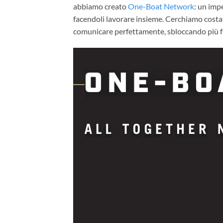
abbiamo creato
One-Boat Network
: un imp
facendoli lavorare insieme. Cerchiamo costan
comunicare perfettamente, sbloccando più fun