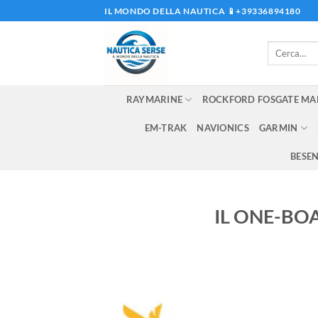
Salta
IL MONDO DELLA NAUTICA 📱+39336894180
ai
contenuti
Cerca:
RAYMARINE
ROCKFORD FOSGATE MA
EM-TRAK
NAVIONICS
GARMIN
BESE
IL ONE-BO