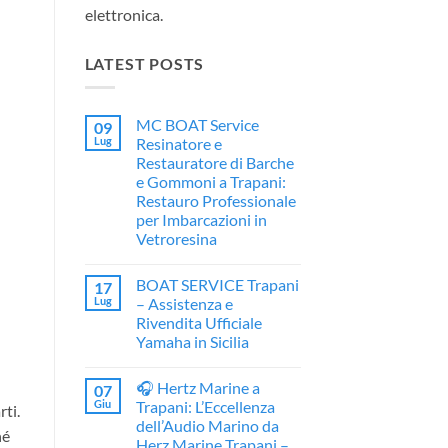
elettronica.
LATEST POSTS
MC BOAT Service
09
Lug
Resinatore e
Restauratore di Barche
e Gommoni a Trapani:
Restauro Professionale
per Imbarcazioni in
Vetroresina
Nessun
commento
BOAT SERVICE Trapani
17
su
MC
Lug
– Assistenza e
BOAT
Rivendita Ufficiale
Service
Resinatore
Yamaha in Sicilia
e
Restauratore
Nessun
di
commento
🎧 Hertz Marine a
07
su
Barche
BOAT
e
Giu
Trapani: L’Eccellenza
ti.
SERVICE
Gommoni
dell’Audio Marino da
Trapani
a
hé
–
Trapani:
Herz Marine Trapani –