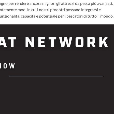
egno per rendere ancora migliori gli attrezzi da pesca più avanzati,
temente modi in cui i nostri prodotti possano integrarsi e
zionalità, capacità e potenziale per i pescatori di tutto il mondo.