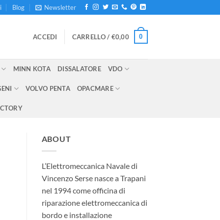
i
Blog
Newsletter
0
ACCEDI
CARRELLO /
€
0,00
MINN KOTA
DISSALATORE
VDO
GENI
VOLVO PENTA
OPACMARE
ECTORY
ABOUT
L’Elettromeccanica Navale di
Vincenzo Serse nasce a Trapani
nel 1994 come officina di
riparazione elettromeccanica di
bordo e installazione