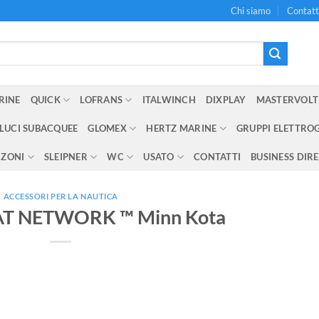
Chi siamo
Contatt
RINE
QUICK
LOFRANS
ITALWINCH
DIXPLAY
MASTERVOLT
LUCI SUBACQUEE
GLOMEX
HERTZ MARINE
GRUPPI ELETTRO
NZONI
SLEIPNER
WC
USATO
CONTATTI
BUSINESS DIR
ACCESSORI PER LA NAUTICA
AT NETWORK ™ Minn Kota